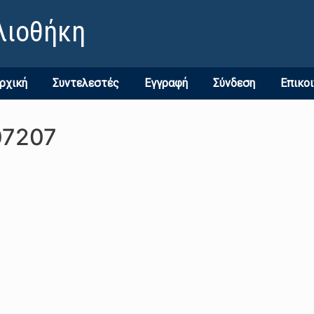
λιοθήκη
ρχική
Συντελεστές
Εγγραφή
Σύνδεση
Επικο
07207