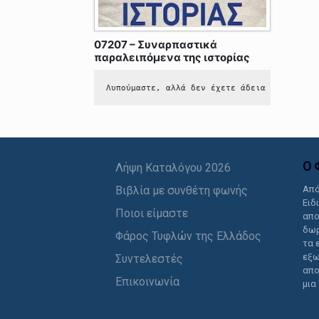
07207 – Συναρπαστικά
παραλειπόμενα της ιστορίας
Λυπούμαστε, αλλά δεν έχετε άδεια να δείτε 
Ο 
Λήψη Καταλόγου 2026
Βιβλία με συνθέτη φωνής
Από
Ειδ
Ποιοι είμαστε
απο
δωρ
Φάρος Τυφλών της Ελλάδος
τα 
εξω
Συντελεστές
απο
Επικοινωνία
μια