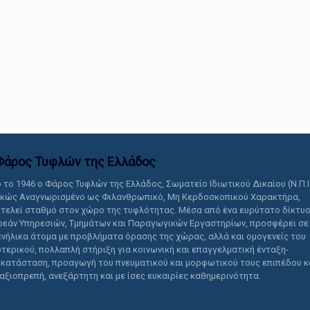
αυτό το περιεχόμενο.
Φάρος Τυφλών της Ελλάδoς
 το 1946 ο Φάρος Τυφλών της Ελλάδος, Σωματείο Ιδιωτικού Δικαίου (Ν.Π.Ι
ικώς Αναγνωρισμένο ως Φιλανθρωπικό, Μη Κερδοσκοπικού Χαρακτήρα,
τελεί σταθμό στον χώρο της τυφλότητας. Μέσα από ένα ευρύτατο δίκτυ
εάν Υπηρεσιών, Τμημάτων και Παραγωγικών Εργαστηρίων, προσφέρει σε
ενήλικα άτομα με προβλήματα όρασης της χώρας, αλλά και ομογενείς του
τερικού, πολλαπλή στήριξη για κοινωνική και επαγγελματική ένταξη-
κατάσταση, προαγωγή του πνευματικού και μορφωτικού τους επιπέδου κ
 αξιοπρεπή, ανεξάρτητη και με ίσες ευκαιρίες καθημερινότητα.