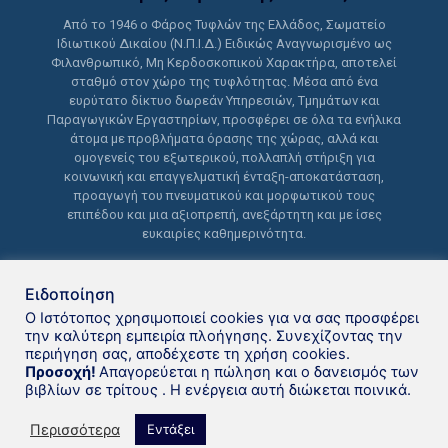
Από το 1946 ο Φάρος Τυφλών της Ελλάδος, Σωματείο
Ιδιωτικού Δικαίου (Ν.Π.Ι.Δ.) Ειδικώς Αναγνωρισμένο ως
Φιλανθρωπικό, Μη Κερδοσκοπικού Χαρακτήρα, αποτελεί
σταθμό στον χώρο της τυφλότητας. Μέσα από ένα
ευρύτατο δίκτυο δωρεάν Υπηρεσιών, Τμημάτων και
Παραγωγικών Εργαστηρίων, προσφέρει σε όλα τα ενήλικα
άτομα με προβλήματα όρασης της χώρας, αλλά και
ομογενείς του εξωτερικού, πολλαπλή στήριξη για
κοινωνική και επαγγελματική ένταξη-αποκατάσταση,
προαγωγή του πνευματικού και μορφωτικού τους
επιπέδου και μια αξιοπρεπή, ανεξάρτητη και με ίσες
ευκαιρίες καθημερινότητα.
Ειδοποίηση
Ο Ιστότοπος χρησιμοποιεί cookies για να σας προσφέρει
την καλύτερη εμπειρία πλοήγησης. Συνεχίζοντας την
περιήγηση σας, αποδέχεστε τη χρήση cookies.
Δανειστική βιβλιοθήκη Φάρου
Προσοχή!
Απαγορεύεται η πώληση και ο δανεισμός των
βιβλίων σε τρίτους . Η ενέργεια αυτή διώκεται ποινικά.
Τυφλών της Ελλάδoς © 2021
Περισσότερα
Εντάξει