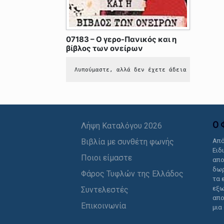
07183 – Ο γερο-Πανικός και η
βίβλος των ονείρων
Λυπούμαστε, αλλά δεν έχετε άδεια να δείτε 
Ο 
Λήψη Καταλόγου 2026
Βιβλία με συνθέτη φωνής
Από
Ειδ
Ποιοι είμαστε
απο
δωρ
Φάρος Τυφλών της Ελλάδος
τα 
εξω
Συντελεστές
απο
Επικοινωνία
μια