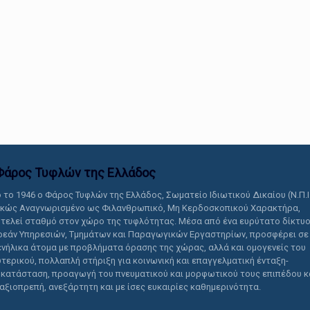
αυτό το περιεχόμενο.
Φάρος Τυφλών της Ελλάδoς
 το 1946 ο Φάρος Τυφλών της Ελλάδος, Σωματείο Ιδιωτικού Δικαίου (Ν.Π.Ι
ικώς Αναγνωρισμένο ως Φιλανθρωπικό, Μη Κερδοσκοπικού Χαρακτήρα,
τελεί σταθμό στον χώρο της τυφλότητας. Μέσα από ένα ευρύτατο δίκτυ
εάν Υπηρεσιών, Τμημάτων και Παραγωγικών Εργαστηρίων, προσφέρει σε
ενήλικα άτομα με προβλήματα όρασης της χώρας, αλλά και ομογενείς του
τερικού, πολλαπλή στήριξη για κοινωνική και επαγγελματική ένταξη-
κατάσταση, προαγωγή του πνευματικού και μορφωτικού τους επιπέδου κ
 αξιοπρεπή, ανεξάρτητη και με ίσες ευκαιρίες καθημερινότητα.