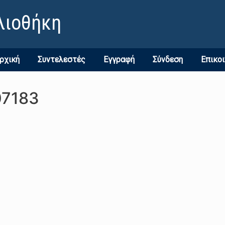
λιοθήκη
ρχική
Συντελεστές
Εγγραφή
Σύνδεση
Επικο
07183