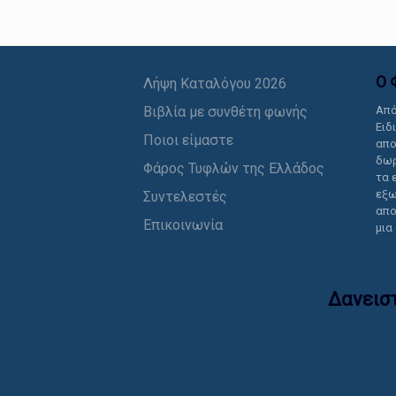
Ο 
Λήψη Καταλόγου 2026
Βιβλία με συνθέτη φωνής
Από
Ειδ
Ποιοι είμαστε
απο
δωρ
Φάρος Τυφλών της Ελλάδος
τα 
εξω
Συντελεστές
απο
Επικοινωνία
μια
Δανεισ