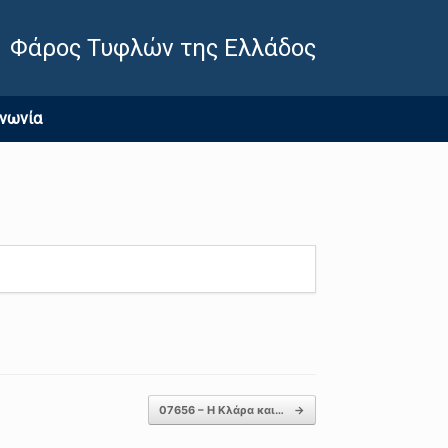
Φάρος Τυφλών της Ελλάδος
ινωνία
07656 – Η Κλάρα και…
→