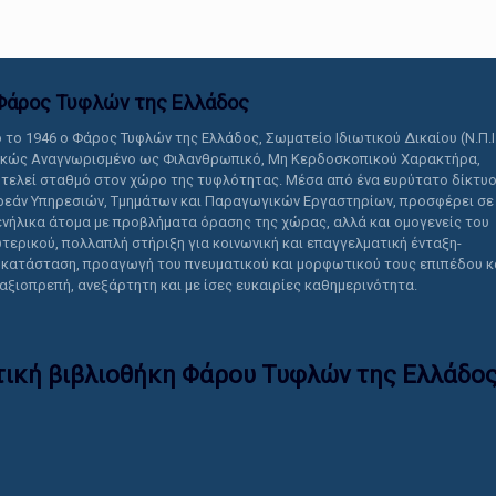
Φάρος Τυφλών της Ελλάδoς
 το 1946 ο Φάρος Τυφλών της Ελλάδος, Σωματείο Ιδιωτικού Δικαίου (Ν.Π.Ι
ικώς Αναγνωρισμένο ως Φιλανθρωπικό, Μη Κερδοσκοπικού Χαρακτήρα,
τελεί σταθμό στον χώρο της τυφλότητας. Μέσα από ένα ευρύτατο δίκτυ
εάν Υπηρεσιών, Τμημάτων και Παραγωγικών Εργαστηρίων, προσφέρει σε
ενήλικα άτομα με προβλήματα όρασης της χώρας, αλλά και ομογενείς του
τερικού, πολλαπλή στήριξη για κοινωνική και επαγγελματική ένταξη-
κατάσταση, προαγωγή του πνευματικού και μορφωτικού τους επιπέδου κ
 αξιοπρεπή, ανεξάρτητη και με ίσες ευκαιρίες καθημερινότητα.
τική βιβλιοθήκη Φάρου Τυφλών της Ελλάδoς