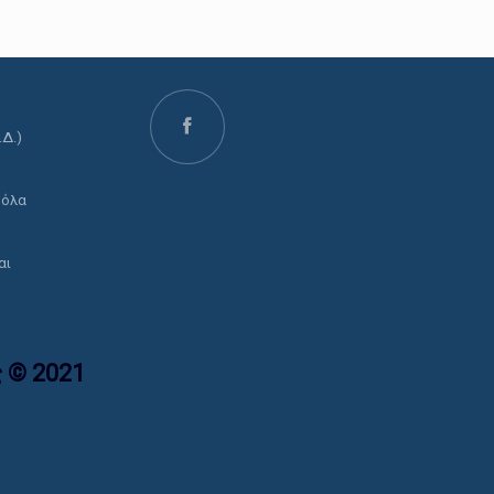
.Δ.)
ο
 όλα
αι
 © 2021