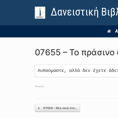
Δανειστική Βιβ
Α
07655 – Το πράσινο
Λυπούμαστε, αλλά δεν έχετε άδε
Posted in .
Post navigation
←
07654 – Μια σκιά στο…