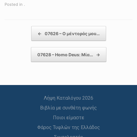
Posted in .
Post navigation
←
07626 – Ο μέντοράς μου…
07628 – Homo Deus: Μία…
→
Λήψη Καταλόγου 2026
Βιβλία με συνθέτη φωνής
Ποιοι είμαστε
Φάρος Τυφλών της Ελλάδος