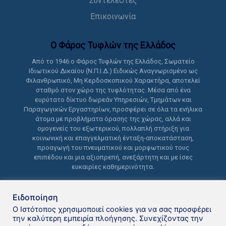
Συντελεστές
Επικοινωνία
Ο Φάρος Τυφλών της Ελλάδoς
Από το 1946 ο Φάρος Τυφλών της Ελλάδος, Σωματείο
Ιδιωτικού Δικαίου (Ν.Π.Ι.Δ.) Ειδικώς Αναγνωρισμένο ως
Φιλανθρωπικό, Μη Κερδοσκοπικού Χαρακτήρα, αποτελεί
σταθμό στον χώρο της τυφλότητας. Μέσα από ένα
ευρύτατο δίκτυο δωρεάν Υπηρεσιών, Τμημάτων και
Παραγωγικών Εργαστηρίων, προσφέρει σε όλα τα ενήλικα
άτομα με προβλήματα όρασης της χώρας, αλλά και
ομογενείς του εξωτερικού, πολλαπλή στήριξη για
κοινωνική και επαγγελματική ένταξη-αποκατάσταση,
προαγωγή του πνευματικού και μορφωτικού τους
επιπέδου και μια αξιοπρεπή, ανεξάρτητη και με ίσες
ευκαιρίες καθημερινότητα.
Ειδοποίηση
Ο Ιστότοπος χρησιμοποιεί cookies για να σας προσφέρει
την καλύτερη εμπειρία πλοήγησης. Συνεχίζοντας την