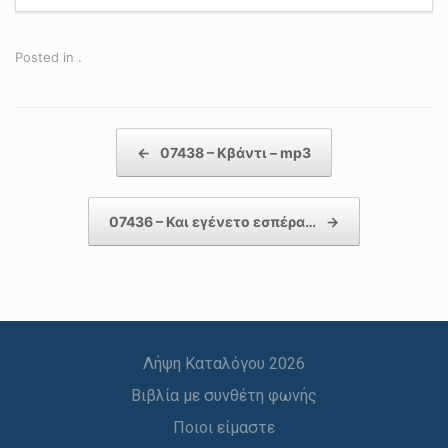
Posted in .
Post navigation
←
07438 – Κβάντι – mp3
07436 – Και εγένετο εσπέρα…
→
Λήψη Καταλόγου 2026
Βιβλία με συνθέτη φωνής
Ποιοι είμαστε