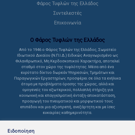
Φάρος Τυφλών της Ελλάδος
Συντελεστές
Επικοινωνία
Ο Φάρος Τυφλών της Ελλάδoς
Από το 1946 ο Φάρος Τυφλών της Ελλάδος, Σωματείο
Ιδιωτικού Δικαίου (Ν.Π.Ι.Δ.) Ειδικώς Αναγνωρισμένο ως
Φιλανθρωπικό, Μη Κερδοσκοπικού Χαρακτήρα, αποτελεί
σταθμό στον χώρο της τυφλότητας. Μέσα από ένα
ευρύτατο δίκτυο δωρεάν Υπηρεσιών, Τμημάτων και
Παραγωγικών Εργαστηρίων, προσφέρει σε όλα τα ενήλικα
άτομα με προβλήματα όρασης της χώρας, αλλά και
ομογενείς του εξωτερικού, πολλαπλή στήριξη για
κοινωνική και επαγγελματική ένταξη-αποκατάσταση,
προαγωγή του πνευματικού και μορφωτικού τους
επιπέδου και μια αξιοπρεπή, ανεξάρτητη και με ίσες
ευκαιρίες καθημερινότητα.
Ειδοποίηση