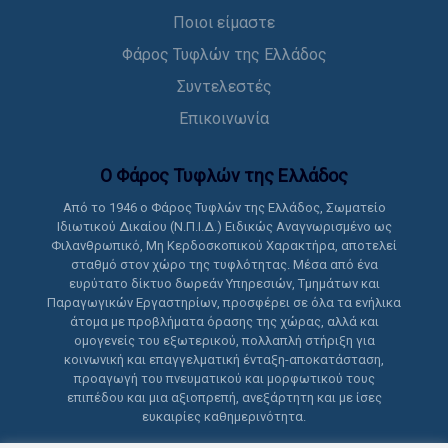
Ποιοι είμαστε
Φάρος Τυφλών της Ελλάδος
Συντελεστές
Επικοινωνία
Ο Φάρος Τυφλών της Ελλάδoς
Από το 1946 ο Φάρος Τυφλών της Ελλάδος, Σωματείο
Ιδιωτικού Δικαίου (Ν.Π.Ι.Δ.) Ειδικώς Αναγνωρισμένο ως
Φιλανθρωπικό, Μη Κερδοσκοπικού Χαρακτήρα, αποτελεί
σταθμό στον χώρο της τυφλότητας. Μέσα από ένα
ευρύτατο δίκτυο δωρεάν Υπηρεσιών, Τμημάτων και
Παραγωγικών Εργαστηρίων, προσφέρει σε όλα τα ενήλικα
άτομα με προβλήματα όρασης της χώρας, αλλά και
ομογενείς του εξωτερικού, πολλαπλή στήριξη για
κοινωνική και επαγγελματική ένταξη-αποκατάσταση,
προαγωγή του πνευματικού και μορφωτικού τους
επιπέδου και μια αξιοπρεπή, ανεξάρτητη και με ίσες
ευκαιρίες καθημερινότητα.