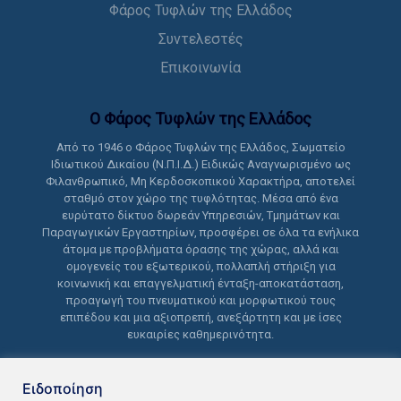
Φάρος Τυφλών της Ελλάδος
Συντελεστές
Επικοινωνία
Ο Φάρος Τυφλών της Ελλάδoς
Από το 1946 ο Φάρος Τυφλών της Ελλάδος, Σωματείο
Ιδιωτικού Δικαίου (Ν.Π.Ι.Δ.) Ειδικώς Αναγνωρισμένο ως
Φιλανθρωπικό, Μη Κερδοσκοπικού Χαρακτήρα, αποτελεί
σταθμό στον χώρο της τυφλότητας. Μέσα από ένα
ευρύτατο δίκτυο δωρεάν Υπηρεσιών, Τμημάτων και
Παραγωγικών Εργαστηρίων, προσφέρει σε όλα τα ενήλικα
άτομα με προβλήματα όρασης της χώρας, αλλά και
ομογενείς του εξωτερικού, πολλαπλή στήριξη για
κοινωνική και επαγγελματική ένταξη-αποκατάσταση,
προαγωγή του πνευματικού και μορφωτικού τους
επιπέδου και μια αξιοπρεπή, ανεξάρτητη και με ίσες
ευκαιρίες καθημερινότητα.
Ειδοποίηση