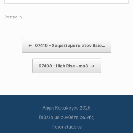
Posted in .
Post navigation
←
07410 – Χαιρετίσματα στον θείο…
07408 – High Rise – mp3
→
Λήψη Καταλόγου 2026
Βιβλία με συνθέτη φωνής
Ποιοι είμαστε