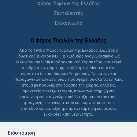
Φάρος Τυφλών της Ελλάδος
Συντελεστές
Επικοινωνία
Ο Φάρος Τυφλών της Ελλάδoς
Από το 1946 ο Φάρος Τυφλών της Ελλάδος, Σωματείο
Ιδιωτικού Δικαίου (Ν.Π.Ι.Δ.) Ειδικώς Αναγνωρισμένο ως
Φιλανθρωπικό, Μη Κερδοσκοπικού Χαρακτήρα, αποτελεί
σταθμό στον χώρο της τυφλότητας. Μέσα από ένα
ευρύτατο δίκτυο δωρεάν Υπηρεσιών, Τμημάτων και
Παραγωγικών Εργαστηρίων, προσφέρει σε όλα τα ενήλικα
άτομα με προβλήματα όρασης της χώρας, αλλά και
ομογενείς του εξωτερικού, πολλαπλή στήριξη για
κοινωνική και επαγγελματική ένταξη-αποκατάσταση,
προαγωγή του πνευματικού και μορφωτικού τους
επιπέδου και μια αξιοπρεπή, ανεξάρτητη και με ίσες
ευκαιρίες καθημερινότητα.
Ειδοποίηση