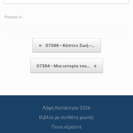
Posted in .
Post navigation
←
07396 – Κάπτεν Ζωή –…
07394 – Μια ιστορία του…
→
Λήψη Καταλόγου 2026
Βιβλία με συνθέτη φωνής
Ποιοι είμαστε