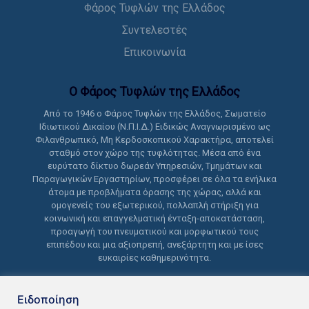
Φάρος Τυφλών της Ελλάδος
Συντελεστές
Επικοινωνία
Ο Φάρος Τυφλών της Ελλάδoς
Από το 1946 ο Φάρος Τυφλών της Ελλάδος, Σωματείο
Ιδιωτικού Δικαίου (Ν.Π.Ι.Δ.) Ειδικώς Αναγνωρισμένο ως
Φιλανθρωπικό, Μη Κερδοσκοπικού Χαρακτήρα, αποτελεί
σταθμό στον χώρο της τυφλότητας. Μέσα από ένα
ευρύτατο δίκτυο δωρεάν Υπηρεσιών, Τμημάτων και
Παραγωγικών Εργαστηρίων, προσφέρει σε όλα τα ενήλικα
άτομα με προβλήματα όρασης της χώρας, αλλά και
ομογενείς του εξωτερικού, πολλαπλή στήριξη για
κοινωνική και επαγγελματική ένταξη-αποκατάσταση,
προαγωγή του πνευματικού και μορφωτικού τους
επιπέδου και μια αξιοπρεπή, ανεξάρτητη και με ίσες
ευκαιρίες καθημερινότητα.
Ειδοποίηση