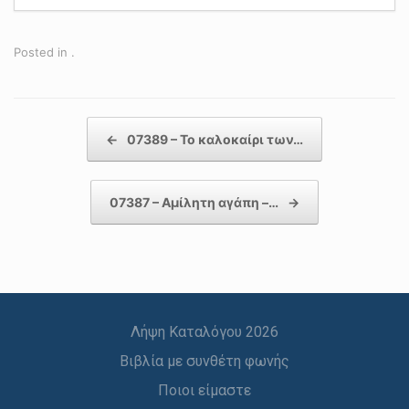
Posted in .
Post navigation
←
07389 – Το καλοκαίρι των…
07387 – Αμίλητη αγάπη –…
→
Λήψη Καταλόγου 2026
Βιβλία με συνθέτη φωνής
Ποιοι είμαστε