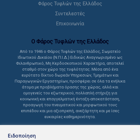
Φάρος Τυφλών της Ελλάδος
Συντελεστές
Επικοινωνία
Ο Φάρος Τυφλών της Ελλάδoς
Από το 1946 ο Φάρος Τυφλών της Ελλάδος, Σωματείο
Ιδιωτικού Δικαίου (Ν.Π.Ι.Δ.) Ειδικώς Αναγνωρισμένο ως
Φιλανθρωπικό, Μη Κερδοσκοπικού Χαρακτήρα, αποτελεί
σταθμό στον χώρο της τυφλότητας. Μέσα από ένα
ευρύτατο δίκτυο δωρεάν Υπηρεσιών, Τμημάτων και
Παραγωγικών Εργαστηρίων, προσφέρει σε όλα τα ενήλικα
άτομα με προβλήματα όρασης της χώρας, αλλά και
ομογενείς του εξωτερικού, πολλαπλή στήριξη για
κοινωνική και επαγγελματική ένταξη-αποκατάσταση,
προαγωγή του πνευματικού και μορφωτικού τους
επιπέδου και μια αξιοπρεπή, ανεξάρτητη και με ίσες
ευκαιρίες καθημερινότητα.
Ειδοποίηση