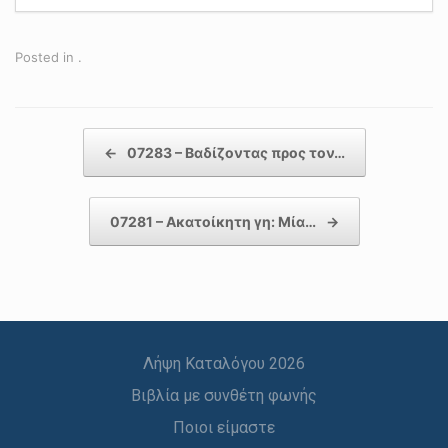
Posted in .
Post navigation
←
07283 – Βαδίζοντας προς τον…
07281 – Ακατοίκητη γη: Μία…
→
Λήψη Καταλόγου 2026
Βιβλία με συνθέτη φωνής
Ποιοι είμαστε