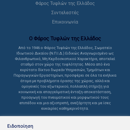
Φάρος Τυφλών της Ελλάδος
Συντελεστές
Επικοινωνία
Ο Φάρος Τυφλών της Ελλάδoς
Από το 1946 ο Φάρος Τυφλών της Ελλάδος, Σωματείο
Ιδιωτικού Δικαίου (Ν.Π.Ι.Δ.) Ειδικώς Αναγνωρισμένο ως
Φιλανθρωπικό, Μη Κερδοσκοπικού Χαρακτήρα, αποτελεί
σταθμό στον χώρο της τυφλότητας. Μέσα από ένα
ευρύτατο δίκτυο δωρεάν Υπηρεσιών, Τμημάτων και
Παραγωγικών Εργαστηρίων, προσφέρει σε όλα τα ενήλικα
άτομα με προβλήματα όρασης της χώρας, αλλά και
ομογενείς του εξωτερικού, πολλαπλή στήριξη για
κοινωνική και επαγγελματική ένταξη-αποκατάσταση,
προαγωγή του πνευματικού και μορφωτικού τους
επιπέδου και μια αξιοπρεπή, ανεξάρτητη και με ίσες
ευκαιρίες καθημερινότητα.
Ειδοποίηση