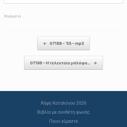
Posted in .
Post navigation
←
07188 – ’55 – mp3
07186 – Η τελευταία μπλόφα…
→
Λήψη Καταλόγου 2026
Βιβλία με συνθέτη φωνής
Ποιοι είμαστε