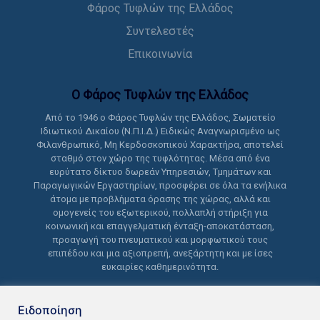
Φάρος Τυφλών της Ελλάδος
Συντελεστές
Επικοινωνία
Ο Φάρος Τυφλών της Ελλάδoς
Από το 1946 ο Φάρος Τυφλών της Ελλάδος, Σωματείο
Ιδιωτικού Δικαίου (Ν.Π.Ι.Δ.) Ειδικώς Αναγνωρισμένο ως
Φιλανθρωπικό, Μη Κερδοσκοπικού Χαρακτήρα, αποτελεί
σταθμό στον χώρο της τυφλότητας. Μέσα από ένα
ευρύτατο δίκτυο δωρεάν Υπηρεσιών, Τμημάτων και
Παραγωγικών Εργαστηρίων, προσφέρει σε όλα τα ενήλικα
άτομα με προβλήματα όρασης της χώρας, αλλά και
ομογενείς του εξωτερικού, πολλαπλή στήριξη για
κοινωνική και επαγγελματική ένταξη-αποκατάσταση,
προαγωγή του πνευματικού και μορφωτικού τους
επιπέδου και μια αξιοπρεπή, ανεξάρτητη και με ίσες
ευκαιρίες καθημερινότητα.
Ειδοποίηση