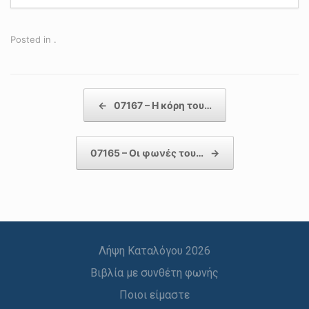
Posted in .
Post navigation
←
07167 – Η κόρη του…
07165 – Οι φωνές του…
→
Λήψη Καταλόγου 2026
Βιβλία με συνθέτη φωνής
Ποιοι είμαστε