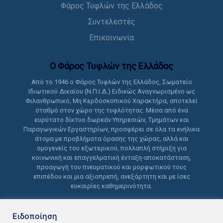
Φάρος Τυφλών της Ελλάδος
Συντελεστές
Επικοινωνία
Ο Φάρος Τυφλών της Ελλάδoς
Από το 1946 ο Φάρος Τυφλών της Ελλάδος, Σωματείο
Ιδιωτικού Δικαίου (Ν.Π.Ι.Δ.) Ειδικώς Αναγνωρισμένο ως
Φιλανθρωπικό, Μη Κερδοσκοπικού Χαρακτήρα, αποτελεί
σταθμό στον χώρο της τυφλότητας. Μέσα από ένα
ευρύτατο δίκτυο δωρεάν Υπηρεσιών, Τμημάτων και
Παραγωγικών Εργαστηρίων, προσφέρει σε όλα τα ενήλικα
άτομα με προβλήματα όρασης της χώρας, αλλά και
ομογενείς του εξωτερικού, πολλαπλή στήριξη για
κοινωνική και επαγγελματική ένταξη-αποκατάσταση,
προαγωγή του πνευματικού και μορφωτικού τους
επιπέδου και μια αξιοπρεπή, ανεξάρτητη και με ίσες
ευκαιρίες καθημερινότητα.
Ειδοποίηση