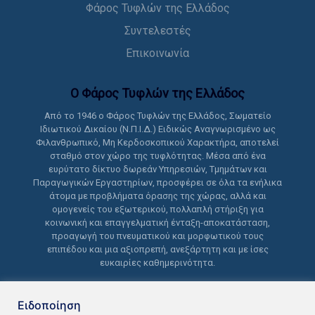
Φάρος Τυφλών της Ελλάδος
Συντελεστές
Επικοινωνία
Ο Φάρος Τυφλών της Ελλάδoς
Από το 1946 ο Φάρος Τυφλών της Ελλάδος, Σωματείο
Ιδιωτικού Δικαίου (Ν.Π.Ι.Δ.) Ειδικώς Αναγνωρισμένο ως
Φιλανθρωπικό, Μη Κερδοσκοπικού Χαρακτήρα, αποτελεί
σταθμό στον χώρο της τυφλότητας. Μέσα από ένα
ευρύτατο δίκτυο δωρεάν Υπηρεσιών, Τμημάτων και
Παραγωγικών Εργαστηρίων, προσφέρει σε όλα τα ενήλικα
άτομα με προβλήματα όρασης της χώρας, αλλά και
ομογενείς του εξωτερικού, πολλαπλή στήριξη για
κοινωνική και επαγγελματική ένταξη-αποκατάσταση,
προαγωγή του πνευματικού και μορφωτικού τους
επιπέδου και μια αξιοπρεπή, ανεξάρτητη και με ίσες
ευκαιρίες καθημερινότητα.
Ειδοποίηση