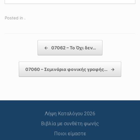
Posted in .
Post navigation
←
07062 – Το Όχι δεν…
07060 – Σεμινάρια φονικής γραφής…
→
Λήψη Καταλόγου 2026
Βιβλία με συνθέτη φωνής
Ποιοι είμαστε