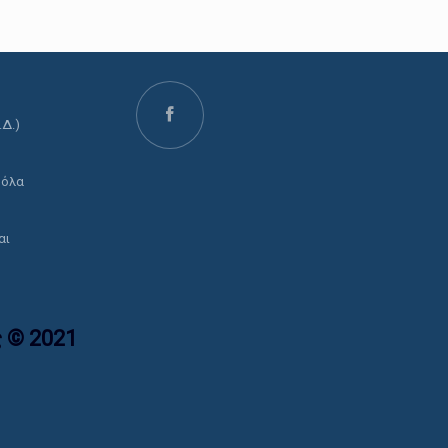
.Δ.)
ο
 όλα
αι
 © 2021