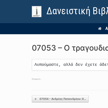
Δανειστική Βιβ
Α
07053 – Ο τραγουδι
Λυπούμαστε, αλλά δεν έχετε άδε
Posted in .
Post navigation
←
07054 – Ανδρέας Παπανδρέου: Ο…