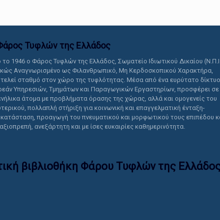
Φάρος Τυφλών της Ελλάδoς
 το 1946 ο Φάρος Τυφλών της Ελλάδος, Σωματείο Ιδιωτικού Δικαίου (Ν.Π.Ι
ικώς Αναγνωρισμένο ως Φιλανθρωπικό, Μη Κερδοσκοπικού Χαρακτήρα,
τελεί σταθμό στον χώρο της τυφλότητας. Μέσα από ένα ευρύτατο δίκτυ
εάν Υπηρεσιών, Τμημάτων και Παραγωγικών Εργαστηρίων, προσφέρει σε
ενήλικα άτομα με προβλήματα όρασης της χώρας, αλλά και ομογενείς του
τερικού, πολλαπλή στήριξη για κοινωνική και επαγγελματική ένταξη-
κατάσταση, προαγωγή του πνευματικού και μορφωτικού τους επιπέδου κ
 αξιοπρεπή, ανεξάρτητη και με ίσες ευκαιρίες καθημερινότητα.
τική βιβλιοθήκη Φάρου Τυφλών της Ελλάδoς