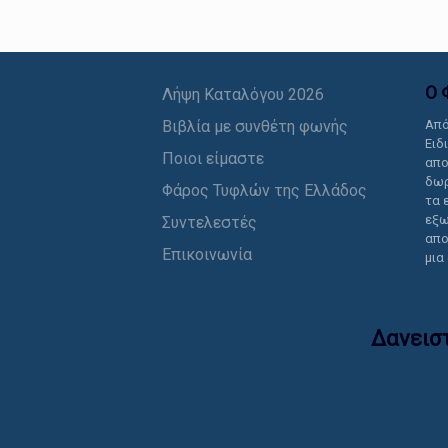
Ο 
Λήψη Καταλόγου 2026
Βιβλία με συνθέτη φωνής
Από
Ειδ
Ποιοι είμαστε
απο
δωρ
Φάρος Τυφλών της Ελλάδος
τα 
εξω
Συντελεστές
απο
Επικοινωνία
μια
Δανεισ