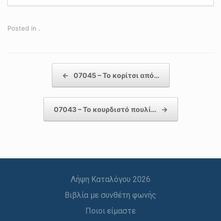
Posted in .
Post navigation
←
07045 – Το κορίτσι από…
07043 – Το κουρδιστό πουλί…
→
Λήψη Καταλόγου 2026
Βιβλία με συνθέτη φωνής
Ποιοι είμαστε