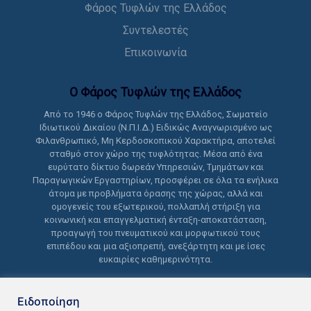
Φάρος Τυφλών της Ελλάδος
Συντελεστές
Επικοινωνία
Ο Φάρος Τυφλών της Ελλάδoς
Από το 1946 ο Φάρος Τυφλών της Ελλάδος, Σωματείο
Ιδιωτικού Δικαίου (Ν.Π.Ι.Δ.) Ειδικώς Αναγνωρισμένο ως
Φιλανθρωπικό, Μη Κερδοσκοπικού Χαρακτήρα, αποτελεί
σταθμό στον χώρο της τυφλότητας. Μέσα από ένα
ευρύτατο δίκτυο δωρεάν Υπηρεσιών, Τμημάτων και
Παραγωγικών Εργαστηρίων, προσφέρει σε όλα τα ενήλικα
άτομα με προβλήματα όρασης της χώρας, αλλά και
ομογενείς του εξωτερικού, πολλαπλή στήριξη για
κοινωνική και επαγγελματική ένταξη-αποκατάσταση,
προαγωγή του πνευματικού και μορφωτικού τους
επιπέδου και μια αξιοπρεπή, ανεξάρτητη και με ίσες
ευκαιρίες καθημερινότητα.
Ειδοποίηση