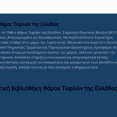
Φάρος Τυφλών της Ελλάδoς
 το 1946 ο Φάρος Τυφλών της Ελλάδος, Σωματείο Ιδιωτικού Δικαίου (Ν.Π.Ι
ικώς Αναγνωρισμένο ως Φιλανθρωπικό, Μη Κερδοσκοπικού Χαρακτήρα,
τελεί σταθμό στον χώρο της τυφλότητας. Μέσα από ένα ευρύτατο δίκτυ
εάν Υπηρεσιών, Τμημάτων και Παραγωγικών Εργαστηρίων, προσφέρει σε
ενήλικα άτομα με προβλήματα όρασης της χώρας, αλλά και ομογενείς του
τερικού, πολλαπλή στήριξη για κοινωνική και επαγγελματική ένταξη-
κατάσταση, προαγωγή του πνευματικού και μορφωτικού τους επιπέδου κ
 αξιοπρεπή, ανεξάρτητη και με ίσες ευκαιρίες καθημερινότητα.
τική βιβλιοθήκη Φάρου Τυφλών της Ελλάδoς