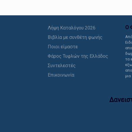
Ο 
Λήψη Καταλόγου 2026
Βιβλία με συνθέτη φωνής
Από
Ειδ
Ποιοι είμαστε
απο
δωρ
Φάρος Τυφλών της Ελλάδος
τα 
εξω
Συντελεστές
απο
Επικοινωνία
μια
Δανεισ