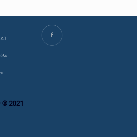
.Δ.)
ο
 όλα
αι
 © 2021