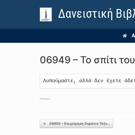
Δανειστική Βιβ
Α
06949 – Το σπίτι το
Λυπούμαστε, αλλά δεν έχετε άδε
Posted in .
Post navigation
←
06950 – Επιχείρηση Ουράνιο Τόξο…