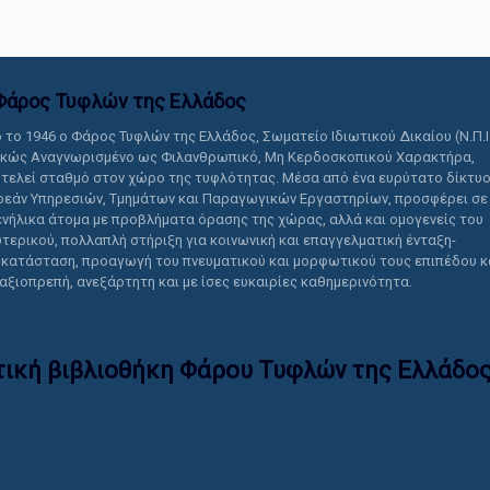
Φάρος Τυφλών της Ελλάδoς
 το 1946 ο Φάρος Τυφλών της Ελλάδος, Σωματείο Ιδιωτικού Δικαίου (Ν.Π.Ι
ικώς Αναγνωρισμένο ως Φιλανθρωπικό, Μη Κερδοσκοπικού Χαρακτήρα,
τελεί σταθμό στον χώρο της τυφλότητας. Μέσα από ένα ευρύτατο δίκτυ
εάν Υπηρεσιών, Τμημάτων και Παραγωγικών Εργαστηρίων, προσφέρει σε
ενήλικα άτομα με προβλήματα όρασης της χώρας, αλλά και ομογενείς του
τερικού, πολλαπλή στήριξη για κοινωνική και επαγγελματική ένταξη-
κατάσταση, προαγωγή του πνευματικού και μορφωτικού τους επιπέδου κ
 αξιοπρεπή, ανεξάρτητη και με ίσες ευκαιρίες καθημερινότητα.
τική βιβλιοθήκη Φάρου Τυφλών της Ελλάδoς