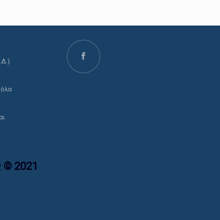
.Δ.)
ο
 όλα
αι
 © 2021