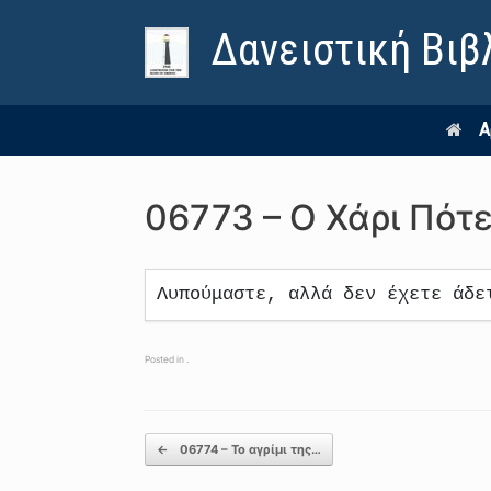
Δανειστική Βιβ
Α
06773 – Ο Χάρι Πότε
Λυπούμαστε, αλλά δεν έχετε άδε
Posted in .
Post navigation
←
06774 – Το αγρίμι της…