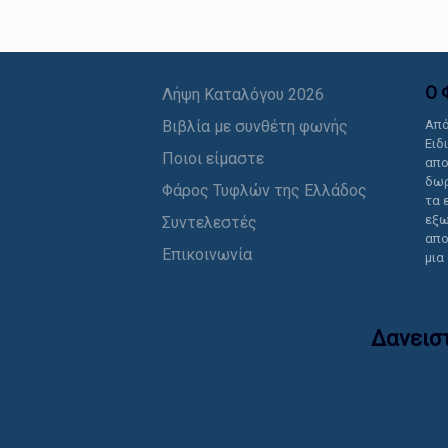
Ο 
Λήψη Καταλόγου 2026
Βιβλία με συνθέτη φωνής
Από
Ειδ
Ποιοι είμαστε
απο
δωρ
Φάρος Τυφλών της Ελλάδος
τα 
εξω
Συντελεστές
απο
Επικοινωνία
μια
Δανεισ