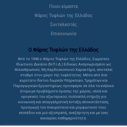
Ποιοι είμαστε
Φάρος Τυφλών της Ελλάδος
Συντελεστές
Επικοινωνία
Ο Φάρος Τυφλών της Ελλάδoς
Από το 1946 ο Φάρος Τυφλών της Ελλάδος, Σωματείο
Ιδιωτικού Δικαίου (Ν.Π.Ι.Δ.) Ειδικώς Αναγνωρισμένο ως
Φιλανθρωπικό, Μη Κερδοσκοπικού Χαρακτήρα, αποτελεί
σταθμό στον χώρο της τυφλότητας. Μέσα από ένα
ευρύτατο δίκτυο δωρεάν Υπηρεσιών, Τμημάτων και
Παραγωγικών Εργαστηρίων, προσφέρει σε όλα τα ενήλικα
άτομα με προβλήματα όρασης της χώρας, αλλά και
ομογενείς του εξωτερικού, πολλαπλή στήριξη για
κοινωνική και επαγγελματική ένταξη-αποκατάσταση,
προαγωγή του πνευματικού και μορφωτικού τους
επιπέδου και μια αξιοπρεπή, ανεξάρτητη και με ίσες
ευκαιρίες καθημερινότητα.