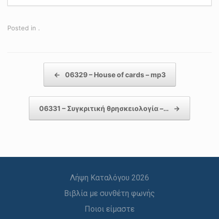
Posted in .
Post navigation
←
06329 – House of cards – mp3
06331 – Συγκριτική θρησκειολογία –…
→
Λήψη Καταλόγου 2026
Βιβλία με συνθέτη φωνής
Ποιοι είμαστε