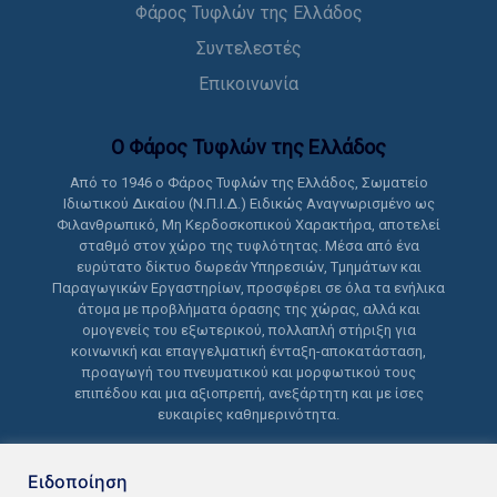
Φάρος Τυφλών της Ελλάδος
Συντελεστές
Επικοινωνία
Ο Φάρος Τυφλών της Ελλάδoς
Από το 1946 ο Φάρος Τυφλών της Ελλάδος, Σωματείο
Ιδιωτικού Δικαίου (Ν.Π.Ι.Δ.) Ειδικώς Αναγνωρισμένο ως
Φιλανθρωπικό, Μη Κερδοσκοπικού Χαρακτήρα, αποτελεί
σταθμό στον χώρο της τυφλότητας. Μέσα από ένα
ευρύτατο δίκτυο δωρεάν Υπηρεσιών, Τμημάτων και
Παραγωγικών Εργαστηρίων, προσφέρει σε όλα τα ενήλικα
άτομα με προβλήματα όρασης της χώρας, αλλά και
ομογενείς του εξωτερικού, πολλαπλή στήριξη για
κοινωνική και επαγγελματική ένταξη-αποκατάσταση,
προαγωγή του πνευματικού και μορφωτικού τους
επιπέδου και μια αξιοπρεπή, ανεξάρτητη και με ίσες
ευκαιρίες καθημερινότητα.
Ειδοποίηση