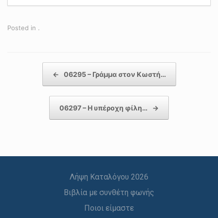
Posted in .
Post navigation
←
06295 – Γράμμα στον Κωστή…
06297 – Η υπέροχη φίλη…
→
Λήψη Καταλόγου 2026
Βιβλία με συνθέτη φωνής
Ποιοι είμαστε