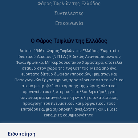
Φάρος Τυφλών της Ελλάδος
Συντελεστές
Επικοινωνία
Ο Φάρος Τυφλών της Ελλάδoς
Από το 1946 ο Φάρος Τυφλών της Ελλάδος, Σωματείο
Ιδιωτικού Δικαίου (Ν.Π.Ι.Δ.) Ειδικώς Αναγνωρισμένο ως
Φιλανθρωπικό, Μη Κερδοσκοπικού Χαρακτήρα, αποτελεί
σταθμό στον χώρο της τυφλότητας. Μέσα από ένα
ευρύτατο δίκτυο δωρεάν Υπηρεσιών, Τμημάτων και
Παραγωγικών Εργαστηρίων, προσφέρει σε όλα τα ενήλικα
άτομα με προβλήματα όρασης της χώρας, αλλά και
ομογενείς του εξωτερικού, πολλαπλή στήριξη για
κοινωνική και επαγγελματική ένταξη-αποκατάσταση,
προαγωγή του πνευματικού και μορφωτικού τους
επιπέδου και μια αξιοπρεπή, ανεξάρτητη και με ίσες
ευκαιρίες καθημερινότητα.
Ειδοποίηση