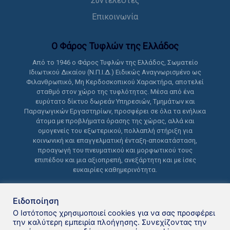
Συντελεστές
Επικοινωνία
Ο Φάρος Τυφλών της Ελλάδoς
Από το 1946 ο Φάρος Τυφλών της Ελλάδος, Σωματείο
Ιδιωτικού Δικαίου (Ν.Π.Ι.Δ.) Ειδικώς Αναγνωρισμένο ως
Φιλανθρωπικό, Μη Κερδοσκοπικού Χαρακτήρα, αποτελεί
σταθμό στον χώρο της τυφλότητας. Μέσα από ένα
ευρύτατο δίκτυο δωρεάν Υπηρεσιών, Τμημάτων και
Παραγωγικών Εργαστηρίων, προσφέρει σε όλα τα ενήλικα
άτομα με προβλήματα όρασης της χώρας, αλλά και
ομογενείς του εξωτερικού, πολλαπλή στήριξη για
κοινωνική και επαγγελματική ένταξη-αποκατάσταση,
προαγωγή του πνευματικού και μορφωτικού τους
επιπέδου και μια αξιοπρεπή, ανεξάρτητη και με ίσες
ευκαιρίες καθημερινότητα.
Ειδοποίηση
Ο Ιστότοπος χρησιμοποιεί cookies για να σας προσφέρει
την καλύτερη εμπειρία πλοήγησης. Συνεχίζοντας την