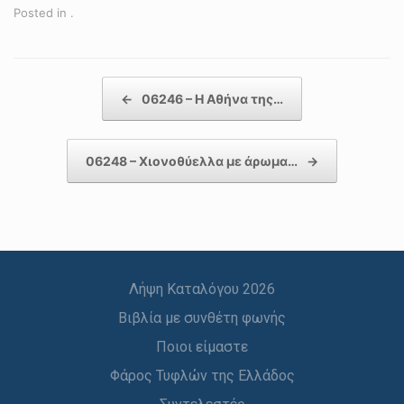
Posted in .
Post navigation
←
06246 – Η Αθήνα της…
06248 – Χιονοθύελλα με άρωμα…
→
Λήψη Καταλόγου 2026
Βιβλία με συνθέτη φωνής
Ποιοι είμαστε
Φάρος Τυφλών της Ελλάδος