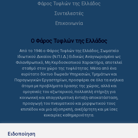
Φάρος Τυφλών της Ελλάδος
Συντελεστές
Επικοινωνία
Ο Φάρος Τυφλών της Ελλάδoς
Από το 1946 ο Φάρος Τυφλών της Ελλάδος, Σωματείο
Ιδιωτικού Δικαίου (Ν.Π.Ι.Δ.) Ειδικώς Αναγνωρισμένο ως
Φιλανθρωπικό, Μη Κερδοσκοπικού Χαρακτήρα, αποτελεί
σταθμό στον χώρο της τυφλότητας. Μέσα από ένα
ευρύτατο δίκτυο δωρεάν Υπηρεσιών, Τμημάτων και
Παραγωγικών Εργαστηρίων, προσφέρει σε όλα τα ενήλικα
άτομα με προβλήματα όρασης της χώρας, αλλά και
ομογενείς του εξωτερικού, πολλαπλή στήριξη για
κοινωνική και επαγγελματική ένταξη-αποκατάσταση,
προαγωγή του πνευματικού και μορφωτικού τους
επιπέδου και μια αξιοπρεπή, ανεξάρτητη και με ίσες
ευκαιρίες καθημερινότητα.
Ειδοποίηση