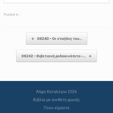
Posted in .
Post navigation
←
06240 – Οι νταήδες του…
06242 – Θιβετιανή ροδακινόπιτα –…
→
Λήψη Καταλόγου 2026
Βιβλία με συνθέτη φωνής
Ποιοι είμαστε