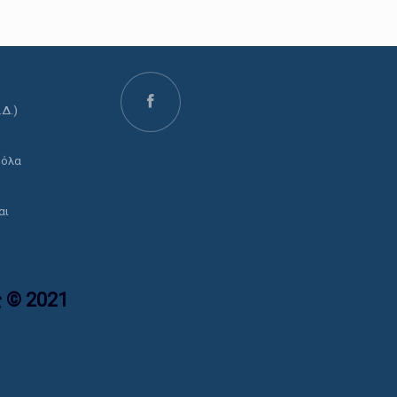
.Δ.)
ο
 όλα
αι
 © 2021