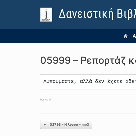
Δανειστική Βιβ
Α
05999 – Ρεπορτάζ κ
Λυπούμαστε, αλλά δεν έχετε άδε
Posted in .
Post navigation
←
02798 – Η λύσσα – mp3