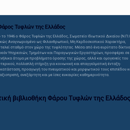
Φάρος Τυφλών της Ελλάδoς
 το 1946 ο Φάρος Τυφλών της Ελλάδος, Σωματείο Ιδιωτικού Δικαίου (Ν.Π.Ι
ικώς Αναγνωρισμένο ως Φιλανθρωπικό, Μη Κερδοσκοπικού Χαρακτήρα,
τελεί σταθμό στον χώρο της τυφλότητας. Μέσα από ένα ευρύτατο δίκτυ
εάν Υπηρεσιών, Τμημάτων και Παραγωγικών Εργαστηρίων, προσφέρει σε
ενήλικα άτομα με προβλήματα όρασης της χώρας, αλλά και ομογενείς του
τερικού, πολλαπλή στήριξη για κοινωνική και επαγγελματική ένταξη-
κατάσταση, προαγωγή του πνευματικού και μορφωτικού τους επιπέδου κ
 αξιοπρεπή, ανεξάρτητη και με ίσες ευκαιρίες καθημερινότητα.
τική βιβλιοθήκη Φάρου Τυφλών της Ελλάδoς