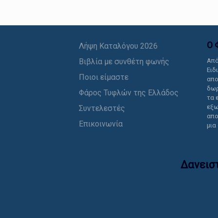
Ο 
Λήψη Καταλόγου 2026
Βιβλία με συνθέτη φωνής
Από
Ειδ
Ποιοι είμαστε
απο
δωρ
Φάρος Τυφλών της Ελλάδος
τα 
εξω
Συντελεστές
απο
Επικοινωνία
μια
Δανεισ