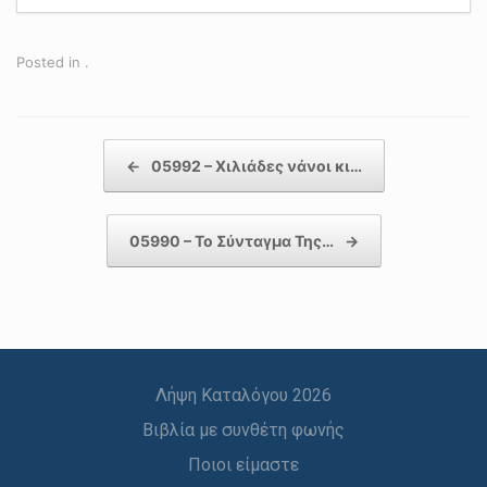
Posted in .
Post navigation
←
05992 – Χιλιάδες νάνοι κι…
05990 – Το Σύνταγμα Της…
→
Λήψη Καταλόγου 2026
Βιβλία με συνθέτη φωνής
Ποιοι είμαστε