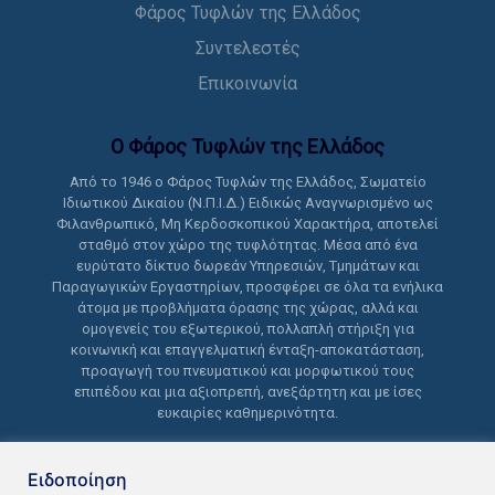
Φάρος Τυφλών της Ελλάδος
Συντελεστές
Επικοινωνία
Ο Φάρος Τυφλών της Ελλάδoς
Από το 1946 ο Φάρος Τυφλών της Ελλάδος, Σωματείο
Ιδιωτικού Δικαίου (Ν.Π.Ι.Δ.) Ειδικώς Αναγνωρισμένο ως
Φιλανθρωπικό, Μη Κερδοσκοπικού Χαρακτήρα, αποτελεί
σταθμό στον χώρο της τυφλότητας. Μέσα από ένα
ευρύτατο δίκτυο δωρεάν Υπηρεσιών, Τμημάτων και
Παραγωγικών Εργαστηρίων, προσφέρει σε όλα τα ενήλικα
άτομα με προβλήματα όρασης της χώρας, αλλά και
ομογενείς του εξωτερικού, πολλαπλή στήριξη για
κοινωνική και επαγγελματική ένταξη-αποκατάσταση,
προαγωγή του πνευματικού και μορφωτικού τους
επιπέδου και μια αξιοπρεπή, ανεξάρτητη και με ίσες
ευκαιρίες καθημερινότητα.
Ειδοποίηση