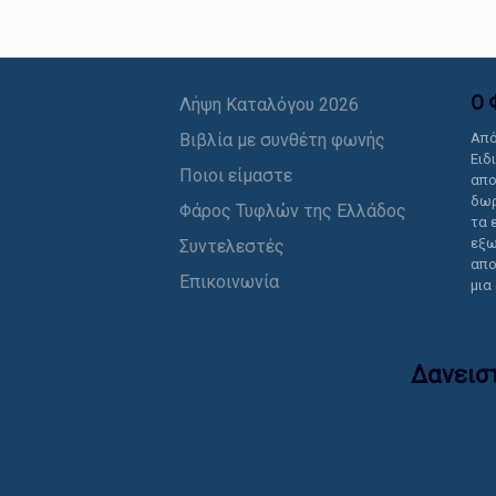
Ο 
Λήψη Καταλόγου 2026
Βιβλία με συνθέτη φωνής
Από
Ειδ
Ποιοι είμαστε
απο
δωρ
Φάρος Τυφλών της Ελλάδος
τα 
εξω
Συντελεστές
απο
Επικοινωνία
μια
Δανεισ