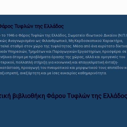
Φάρος Τυφλών της Ελλάδoς
 το 1946 ο Φάρος Τυφλών της Ελλάδος, Σωματείο Ιδιωτικού Δικαίου (Ν.Π.Ι
ικώς Αναγνωρισμένο ως Φιλανθρωπικό, Μη Κερδοσκοπικού Χαρακτήρα,
τελεί σταθμό στον χώρο της τυφλότητας. Μέσα από ένα ευρύτατο δίκτυ
εάν Υπηρεσιών, Τμημάτων και Παραγωγικών Εργαστηρίων, προσφέρει σε
ενήλικα άτομα με προβλήματα όρασης της χώρας, αλλά και ομογενείς του
τερικού, πολλαπλή στήριξη για κοινωνική και επαγγελματική ένταξη-
κατάσταση, προαγωγή του πνευματικού και μορφωτικού τους επιπέδου κ
 αξιοπρεπή, ανεξάρτητη και με ίσες ευκαιρίες καθημερινότητα.
τική βιβλιοθήκη Φάρου Τυφλών της Ελλάδoς