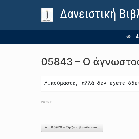
Δανειστική Βιβ
Α
05843 – Ο άγνωστος
Λυπούμαστε, αλλά δεν έχετε άδε
Posted in .
Post navigation
←
05978 – Τίρζα η βασίλισσα…