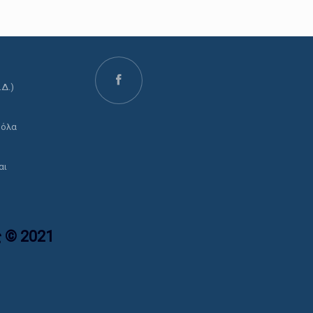
.Δ.)
ο
 όλα
αι
 © 2021