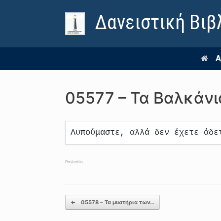
Δανειστική Βιβ
Α
05577 – Τα Βαλκάνι
Λυπούμαστε, αλλά δεν έχετε άδε
Posted in .
Post navigation
←
05578 – Τα μυστήρια των…