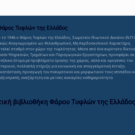
Φάρος Τυφλών της Ελλάδoς
 το 1946 ο Φάρος Τυφλών της Ελλάδος, Σωματείο Ιδιωτικού Δικαίου (Ν.Π.Ι
ικώς Αναγνωρισμένο ως Φιλανθρωπικό, Μη Κερδοσκοπικού Χαρακτήρα,
τελεί σταθμό στον χώρο της τυφλότητας. Μέσα από ένα ευρύτατο δίκτυ
εάν Υπηρεσιών, Τμημάτων και Παραγωγικών Εργαστηρίων, προσφέρει σε
ενήλικα άτομα με προβλήματα όρασης της χώρας, αλλά και ομογενείς του
τερικού, πολλαπλή στήριξη για κοινωνική και επαγγελματική ένταξη-
κατάσταση, προαγωγή του πνευματικού και μορφωτικού τους επιπέδου κ
 αξιοπρεπή, ανεξάρτητη και με ίσες ευκαιρίες καθημερινότητα.
τική βιβλιοθήκη Φάρου Τυφλών της Ελλάδoς