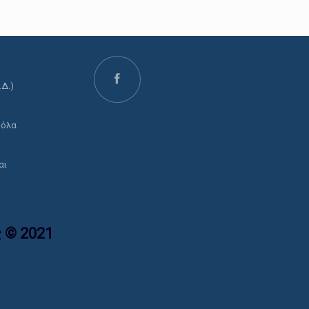
.Δ.)
ο
 όλα
αι
 © 2021