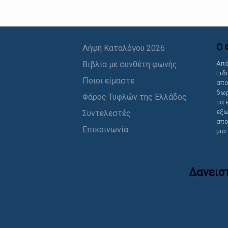
Ο 
Λήψη Καταλόγου 2026
Βιβλία με συνθέτη φωνής
Από
Ειδ
Ποιοι είμαστε
απο
δωρ
Φάρος Τυφλών της Ελλάδος
τα 
εξω
Συντελεστές
απο
Επικοινωνία
μια
Δανεισ