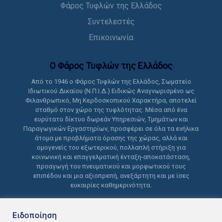
Φάρος Τυφλών της Ελλάδος
Συντελεστές
Επικοινωνία
Ο Φάρος Τυφλών της Ελλάδoς
Από το 1946 ο Φάρος Τυφλών της Ελλάδος, Σωματείο
Ιδιωτικού Δικαίου (Ν.Π.Ι.Δ.) Ειδικώς Αναγνωρισμένο ως
Φιλανθρωπικό, Μη Κερδοσκοπικού Χαρακτήρα, αποτελεί
σταθμό στον χώρο της τυφλότητας. Μέσα από ένα
ευρύτατο δίκτυο δωρεάν Υπηρεσιών, Τμημάτων και
Παραγωγικών Εργαστηρίων, προσφέρει σε όλα τα ενήλικα
άτομα με προβλήματα όρασης της χώρας, αλλά και
ομογενείς του εξωτερικού, πολλαπλή στήριξη για
κοινωνική και επαγγελματική ένταξη-αποκατάσταση,
προαγωγή του πνευματικού και μορφωτικού τους
επιπέδου και μια αξιοπρεπή, ανεξάρτητη και με ίσες
ευκαιρίες καθημερινότητα.
Ειδοποίηση