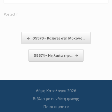
Posted in .
Post navigation
←
05576 – Κάποτε στη Μύκονο…
05574 – Η ηλικία της…
→
Λήψη Καταλόγου 2026
Βιβλία με συνθέτη φωνής
Ποιοι είμαστε