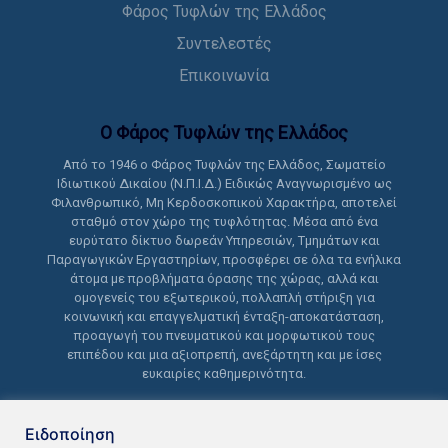
Φάρος Τυφλών της Ελλάδος
Συντελεστές
Επικοινωνία
Ο Φάρος Τυφλών της Ελλάδoς
Από το 1946 ο Φάρος Τυφλών της Ελλάδος, Σωματείο
Ιδιωτικού Δικαίου (Ν.Π.Ι.Δ.) Ειδικώς Αναγνωρισμένο ως
Φιλανθρωπικό, Μη Κερδοσκοπικού Χαρακτήρα, αποτελεί
σταθμό στον χώρο της τυφλότητας. Μέσα από ένα
ευρύτατο δίκτυο δωρεάν Υπηρεσιών, Τμημάτων και
Παραγωγικών Εργαστηρίων, προσφέρει σε όλα τα ενήλικα
άτομα με προβλήματα όρασης της χώρας, αλλά και
ομογενείς του εξωτερικού, πολλαπλή στήριξη για
κοινωνική και επαγγελματική ένταξη-αποκατάσταση,
προαγωγή του πνευματικού και μορφωτικού τους
επιπέδου και μια αξιοπρεπή, ανεξάρτητη και με ίσες
ευκαιρίες καθημερινότητα.
Ειδοποίηση