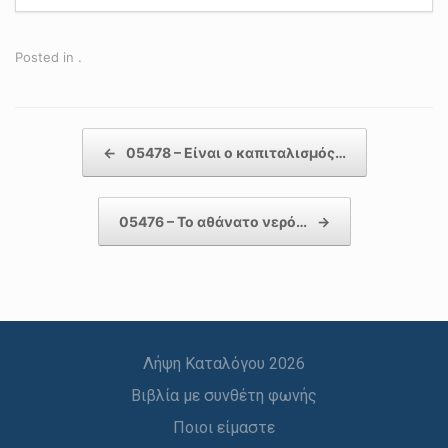
Posted in .
Post navigation
←
05478 – Είναι ο καπιταλισμός…
05476 – Το αθάνατο νερό…
→
Λήψη Καταλόγου 2026
Βιβλία με συνθέτη φωνής
Ποιοι είμαστε