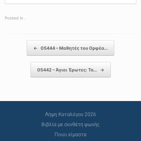
Posted in .
Post navigation
←
05444 – Μαθητές του Ορφέα…
05442 – Άγιοι Έρωτες: Τα…
→
Λήψη Καταλόγου 2026
Βιβλία με συνθέτη φωνής
Ποιοι είμαστε