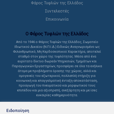
Φάρος Τυφλών της Ελλάδος
Συντελεστές
Επικοινωνία
Ο Φάρος Τυφλών της Ελλάδoς
Από το 1946 ο Φάρος Τυφλών της Ελλάδος, Σωματείο
Ιδιωτικού Δικαίου (Ν.Π.Ι.Δ.) Ειδικώς Αναγνωρισμένο ως
Φιλανθρωπικό, Μη Κερδοσκοπικού Χαρακτήρα, αποτελεί
σταθμό στον χώρο της τυφλότητας. Μέσα από ένα
ευρύτατο δίκτυο δωρεάν Υπηρεσιών, Τμημάτων και
Παραγωγικών Εργαστηρίων, προσφέρει σε όλα τα ενήλικα
άτομα με προβλήματα όρασης της χώρας, αλλά και
ομογενείς του εξωτερικού, πολλαπλή στήριξη για
κοινωνική και επαγγελματική ένταξη-αποκατάσταση,
προαγωγή του πνευματικού και μορφωτικού τους
επιπέδου και μια αξιοπρεπή, ανεξάρτητη και με ίσες
ευκαιρίες καθημερινότητα.
Ειδοποίηση