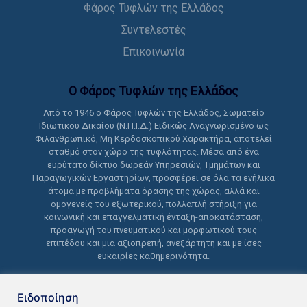
Φάρος Τυφλών της Ελλάδος
Συντελεστές
Επικοινωνία
Ο Φάρος Τυφλών της Ελλάδoς
Από το 1946 ο Φάρος Τυφλών της Ελλάδος, Σωματείο
Ιδιωτικού Δικαίου (Ν.Π.Ι.Δ.) Ειδικώς Αναγνωρισμένο ως
Φιλανθρωπικό, Μη Κερδοσκοπικού Χαρακτήρα, αποτελεί
σταθμό στον χώρο της τυφλότητας. Μέσα από ένα
ευρύτατο δίκτυο δωρεάν Υπηρεσιών, Τμημάτων και
Παραγωγικών Εργαστηρίων, προσφέρει σε όλα τα ενήλικα
άτομα με προβλήματα όρασης της χώρας, αλλά και
ομογενείς του εξωτερικού, πολλαπλή στήριξη για
κοινωνική και επαγγελματική ένταξη-αποκατάσταση,
προαγωγή του πνευματικού και μορφωτικού τους
επιπέδου και μια αξιοπρεπή, ανεξάρτητη και με ίσες
ευκαιρίες καθημερινότητα.
Ειδοποίηση