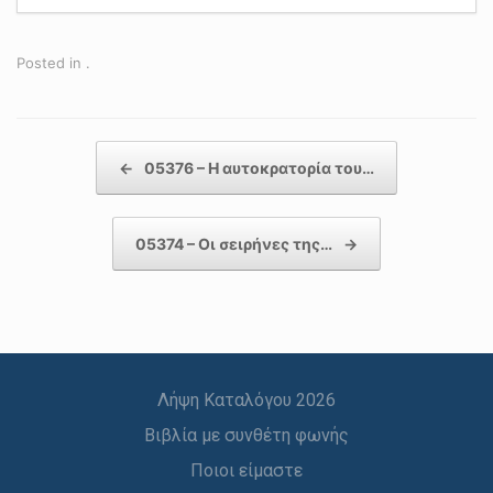
Posted in .
Post navigation
←
05376 – Η αυτοκρατορία του…
05374 – Οι σειρήνες της…
→
Λήψη Καταλόγου 2026
Βιβλία με συνθέτη φωνής
Ποιοι είμαστε