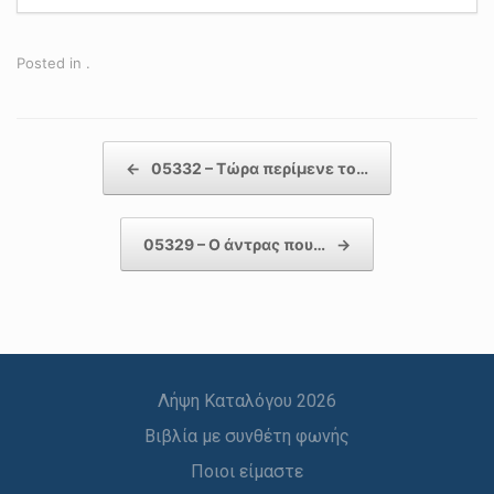
Posted in .
Post navigation
←
05332 – Τώρα περίμενε το…
05329 – Ο άντρας που…
→
Λήψη Καταλόγου 2026
Βιβλία με συνθέτη φωνής
Ποιοι είμαστε