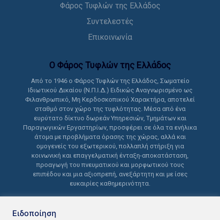
Φάρος Τυφλών της Ελλάδος
Συντελεστές
Επικοινωνία
Ο Φάρος Τυφλών της Ελλάδoς
Από το 1946 ο Φάρος Τυφλών της Ελλάδος, Σωματείο
Ιδιωτικού Δικαίου (Ν.Π.Ι.Δ.) Ειδικώς Αναγνωρισμένο ως
Φιλανθρωπικό, Μη Κερδοσκοπικού Χαρακτήρα, αποτελεί
σταθμό στον χώρο της τυφλότητας. Μέσα από ένα
ευρύτατο δίκτυο δωρεάν Υπηρεσιών, Τμημάτων και
Παραγωγικών Εργαστηρίων, προσφέρει σε όλα τα ενήλικα
άτομα με προβλήματα όρασης της χώρας, αλλά και
ομογενείς του εξωτερικού, πολλαπλή στήριξη για
κοινωνική και επαγγελματική ένταξη-αποκατάσταση,
προαγωγή του πνευματικού και μορφωτικού τους
επιπέδου και μια αξιοπρεπή, ανεξάρτητη και με ίσες
ευκαιρίες καθημερινότητα.
Ειδοποίηση