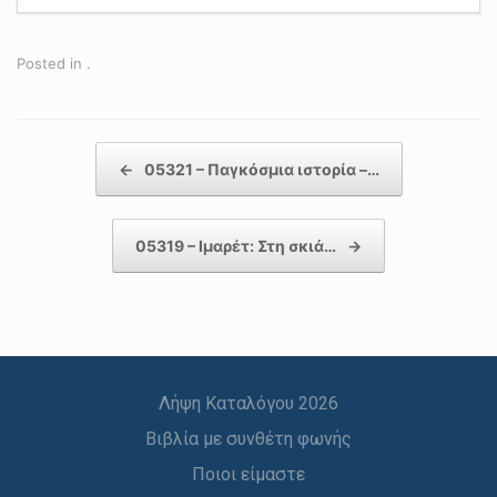
Posted in .
Post navigation
←
05321 – Παγκόσμια ιστορία –…
05319 – Ιμαρέτ: Στη σκιά…
→
Λήψη Καταλόγου 2026
Βιβλία με συνθέτη φωνής
Ποιοι είμαστε