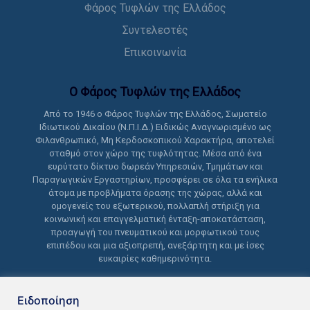
Φάρος Τυφλών της Ελλάδος
Συντελεστές
Επικοινωνία
Ο Φάρος Τυφλών της Ελλάδoς
Από το 1946 ο Φάρος Τυφλών της Ελλάδος, Σωματείο
Ιδιωτικού Δικαίου (Ν.Π.Ι.Δ.) Ειδικώς Αναγνωρισμένο ως
Φιλανθρωπικό, Μη Κερδοσκοπικού Χαρακτήρα, αποτελεί
σταθμό στον χώρο της τυφλότητας. Μέσα από ένα
ευρύτατο δίκτυο δωρεάν Υπηρεσιών, Τμημάτων και
Παραγωγικών Εργαστηρίων, προσφέρει σε όλα τα ενήλικα
άτομα με προβλήματα όρασης της χώρας, αλλά και
ομογενείς του εξωτερικού, πολλαπλή στήριξη για
κοινωνική και επαγγελματική ένταξη-αποκατάσταση,
προαγωγή του πνευματικού και μορφωτικού τους
επιπέδου και μια αξιοπρεπή, ανεξάρτητη και με ίσες
ευκαιρίες καθημερινότητα.
Ειδοποίηση