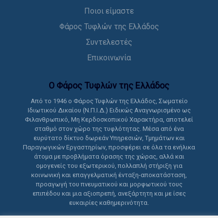
Ποιοι είμαστε
Φάρος Τυφλών της Ελλάδος
Συντελεστές
Επικοινωνία
Ο Φάρος Τυφλών της Ελλάδoς
Από το 1946 ο Φάρος Τυφλών της Ελλάδος, Σωματείο
Ιδιωτικού Δικαίου (Ν.Π.Ι.Δ.) Ειδικώς Αναγνωρισμένο ως
Φιλανθρωπικό, Μη Κερδοσκοπικού Χαρακτήρα, αποτελεί
σταθμό στον χώρο της τυφλότητας. Μέσα από ένα
ευρύτατο δίκτυο δωρεάν Υπηρεσιών, Τμημάτων και
Παραγωγικών Εργαστηρίων, προσφέρει σε όλα τα ενήλικα
άτομα με προβλήματα όρασης της χώρας, αλλά και
ομογενείς του εξωτερικού, πολλαπλή στήριξη για
κοινωνική και επαγγελματική ένταξη-αποκατάσταση,
προαγωγή του πνευματικού και μορφωτικού τους
επιπέδου και μια αξιοπρεπή, ανεξάρτητη και με ίσες
ευκαιρίες καθημερινότητα.