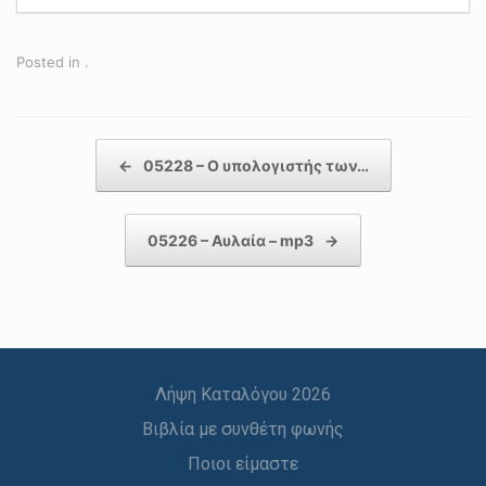
Posted in .
Post navigation
←
05228 – Ο υπολογιστής των…
05226 – Αυλαία – mp3
→
Λήψη Καταλόγου 2026
Βιβλία με συνθέτη φωνής
Ποιοι είμαστε