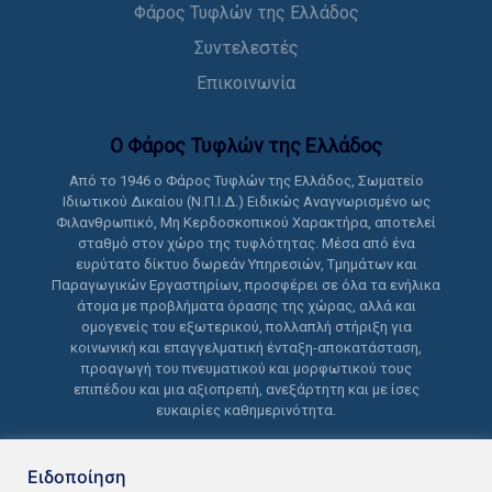
Φάρος Τυφλών της Ελλάδος
Συντελεστές
Επικοινωνία
Ο Φάρος Τυφλών της Ελλάδoς
Από το 1946 ο Φάρος Τυφλών της Ελλάδος, Σωματείο
Ιδιωτικού Δικαίου (Ν.Π.Ι.Δ.) Ειδικώς Αναγνωρισμένο ως
Φιλανθρωπικό, Μη Κερδοσκοπικού Χαρακτήρα, αποτελεί
σταθμό στον χώρο της τυφλότητας. Μέσα από ένα
ευρύτατο δίκτυο δωρεάν Υπηρεσιών, Τμημάτων και
Παραγωγικών Εργαστηρίων, προσφέρει σε όλα τα ενήλικα
άτομα με προβλήματα όρασης της χώρας, αλλά και
ομογενείς του εξωτερικού, πολλαπλή στήριξη για
κοινωνική και επαγγελματική ένταξη-αποκατάσταση,
προαγωγή του πνευματικού και μορφωτικού τους
επιπέδου και μια αξιοπρεπή, ανεξάρτητη και με ίσες
ευκαιρίες καθημερινότητα.
Ειδοποίηση