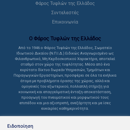
Φάρος Τυφλών της Ελλάδος
Συντελεστές
Επικοινωνία
Ο Φάρος Τυφλών της Ελλάδoς
Από το 1946 ο Φάρος Τυφλών της Ελλάδος, Σωματείο
Ιδιωτικού Δικαίου (Ν.Π.Ι.Δ.) Ειδικώς Αναγνωρισμένο ως
Φιλανθρωπικό, Μη Κερδοσκοπικού Χαρακτήρα, αποτελεί
σταθμό στον χώρο της τυφλότητας. Μέσα από ένα
ευρύτατο δίκτυο δωρεάν Υπηρεσιών, Τμημάτων και
Παραγωγικών Εργαστηρίων, προσφέρει σε όλα τα ενήλικα
άτομα με προβλήματα όρασης της χώρας, αλλά και
ομογενείς του εξωτερικού, πολλαπλή στήριξη για
κοινωνική και επαγγελματική ένταξη-αποκατάσταση,
προαγωγή του πνευματικού και μορφωτικού τους
επιπέδου και μια αξιοπρεπή, ανεξάρτητη και με ίσες
ευκαιρίες καθημερινότητα.
Ειδοποίηση