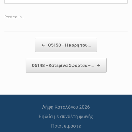
Posted in .
Post navigation
←
05150 – Η κόρη του…
05148 – Κατερίνα Σφόρτσα –…
→
Λήψη Καταλόγου 2026
Βιβλία με συνθέτη φωνής
Ποιοι είμαστε