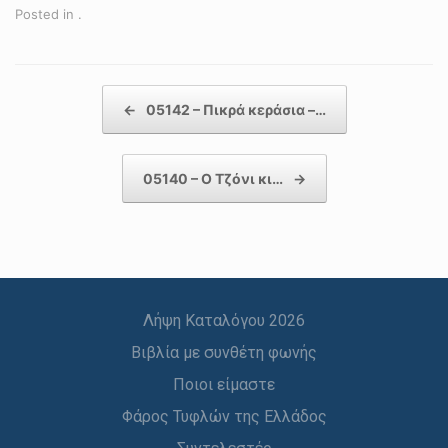
Posted in .
Post navigation
←
05142 – Πικρά κεράσια –…
05140 – Ο Τζόνι κι…
→
Λήψη Καταλόγου 2026
Βιβλία με συνθέτη φωνής
Ποιοι είμαστε
Φάρος Τυφλών της Ελλάδος