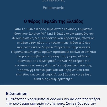
Συντελεστές
Επικοινωνία
Ο Φάρος Τυφλών της Ελλάδoς
Από το 1946 ο Φάρος Τυφλών της Ελλάδος, Σωματείο
Ιδιωτικού Δικαίου (Ν.Π.Ι.Δ.) Ειδικώς Αναγνωρισμένο ως
Φιλανθρωπικό, Μη Κερδοσκοπικού Χαρακτήρα, αποτελεί
σταθμό στον χώρο της τυφλότητας. Μέσα από ένα
ευρύτατο δίκτυο δωρεάν Υπηρεσιών, Τμημάτων και
Παραγωγικών Εργαστηρίων, προσφέρει σε όλα τα ενήλικα
άτομα με προβλήματα όρασης της χώρας, αλλά και
ομογενείς του εξωτερικού, πολλαπλή στήριξη για
κοινωνική και επαγγελματική ένταξη-αποκατάσταση,
προαγωγή του πνευματικού και μορφωτικού τους
επιπέδου και μια αξιοπρεπή, ανεξάρτητη και με ίσες
ευκαιρίες καθημερινότητα.
Ειδοποίηση
Ο Ιστότοπος χρησιμοποιεί cookies για να σας προσφέρει
την καλύτερη εμπειρία πλοήγησης. Συνεχίζοντας την