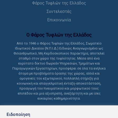
Φάρος Τυφλών της Ελλάδος
Συντελεστές
Επικοινωνία
Ο Φάρος Τυφλών της Ελλάδoς
Από το 1946 ο Φάρος Τυφλών της Ελλάδος, Σωματείο
Ιδιωτικού Δικαίου (Ν.Π.Ι.Δ.) Ειδικώς Αναγνωρισμένο ως
Φιλανθρωπικό, Μη Κερδοσκοπικού Χαρακτήρα, αποτελεί
σταθμό στον χώρο της τυφλότητας. Μέσα από ένα
ευρύτατο δίκτυο δωρεάν Υπηρεσιών, Τμημάτων και
Παραγωγικών Εργαστηρίων, προσφέρει σε όλα τα ενήλικα
άτομα με προβλήματα όρασης της χώρας, αλλά και
ομογενείς του εξωτερικού, πολλαπλή στήριξη για
κοινωνική και επαγγελματική ένταξη-αποκατάσταση,
προαγωγή του πνευματικού και μορφωτικού τους
επιπέδου και μια αξιοπρεπή, ανεξάρτητη και με ίσες
ευκαιρίες καθημερινότητα.
Ειδοποίηση