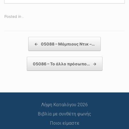
Posted in .
Post navigation
←
05088 – Μόμπιους Ντικ –…
05086 – Το άλλο πρόσωπο…
→
Λήψη Καταλόγου 2026
Βιβλία με συνθέτη φωνής
Ποιοι είμαστε