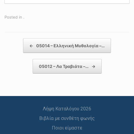
Posted in .
Post navigation
←
05014 – Ελληνική Μυθολογία –…
05012 – Λα Τραβιάτα –…
→
Λήψη Καταλόγου 2026
Βιβλία με συνθέτη φωνής
Ποιοι είμαστε