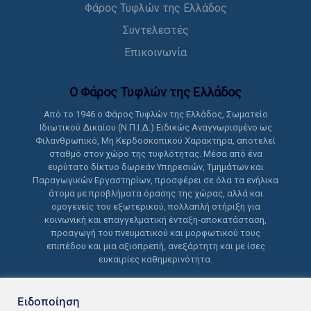
Φάρος Τυφλών της Ελλάδος
Συντελεστές
Επικοινωνία
Ο Φάρος Τυφλών της Ελλάδoς
Από το 1946 ο Φάρος Τυφλών της Ελλάδος, Σωματείο
Ιδιωτικού Δικαίου (Ν.Π.Ι.Δ.) Ειδικώς Αναγνωρισμένο ως
Φιλανθρωπικό, Μη Κερδοσκοπικού Χαρακτήρα, αποτελεί
σταθμό στον χώρο της τυφλότητας. Μέσα από ένα
ευρύτατο δίκτυο δωρεάν Υπηρεσιών, Τμημάτων και
Παραγωγικών Εργαστηρίων, προσφέρει σε όλα τα ενήλικα
άτομα με προβλήματα όρασης της χώρας, αλλά και
ομογενείς του εξωτερικού, πολλαπλή στήριξη για
κοινωνική και επαγγελματική ένταξη-αποκατάσταση,
προαγωγή του πνευματικού και μορφωτικού τους
επιπέδου και μια αξιοπρεπή, ανεξάρτητη και με ίσες
ευκαιρίες καθημερινότητα.
Ειδοποίηση