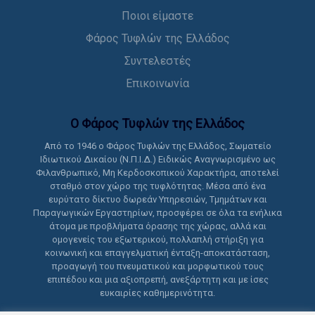
Ποιοι είμαστε
Φάρος Τυφλών της Ελλάδος
Συντελεστές
Επικοινωνία
Ο Φάρος Τυφλών της Ελλάδoς
Από το 1946 ο Φάρος Τυφλών της Ελλάδος, Σωματείο
Ιδιωτικού Δικαίου (Ν.Π.Ι.Δ.) Ειδικώς Αναγνωρισμένο ως
Φιλανθρωπικό, Μη Κερδοσκοπικού Χαρακτήρα, αποτελεί
σταθμό στον χώρο της τυφλότητας. Μέσα από ένα
ευρύτατο δίκτυο δωρεάν Υπηρεσιών, Τμημάτων και
Παραγωγικών Εργαστηρίων, προσφέρει σε όλα τα ενήλικα
άτομα με προβλήματα όρασης της χώρας, αλλά και
ομογενείς του εξωτερικού, πολλαπλή στήριξη για
κοινωνική και επαγγελματική ένταξη-αποκατάσταση,
προαγωγή του πνευματικού και μορφωτικού τους
επιπέδου και μια αξιοπρεπή, ανεξάρτητη και με ίσες
ευκαιρίες καθημερινότητα.