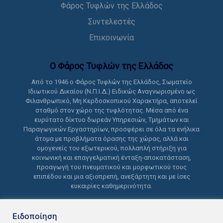
Φάρος Τυφλών της Ελλάδος
Συντελεστές
Επικοινωνία
Ο Φάρος Τυφλών της Ελλάδoς
Από το 1946 ο Φάρος Τυφλών της Ελλάδος, Σωματείο
Ιδιωτικού Δικαίου (Ν.Π.Ι.Δ.) Ειδικώς Αναγνωρισμένο ως
Φιλανθρωπικό, Μη Κερδοσκοπικού Χαρακτήρα, αποτελεί
σταθμό στον χώρο της τυφλότητας. Μέσα από ένα
ευρύτατο δίκτυο δωρεάν Υπηρεσιών, Τμημάτων και
Παραγωγικών Εργαστηρίων, προσφέρει σε όλα τα ενήλικα
άτομα με προβλήματα όρασης της χώρας, αλλά και
ομογενείς του εξωτερικού, πολλαπλή στήριξη για
κοινωνική και επαγγελματική ένταξη-αποκατάσταση,
προαγωγή του πνευματικού και μορφωτικού τους
επιπέδου και μια αξιοπρεπή, ανεξάρτητη και με ίσες
ευκαιρίες καθημερινότητα.
Ειδοποίηση