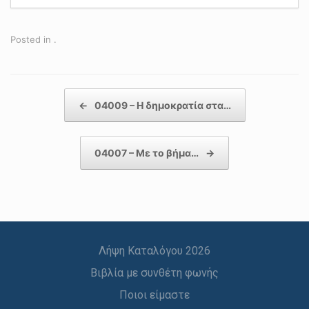
Posted in .
Post navigation
←
04009 – Η δημοκρατία στα…
04007 – Με το βήμα…
→
Λήψη Καταλόγου 2026
Βιβλία με συνθέτη φωνής
Ποιοι είμαστε