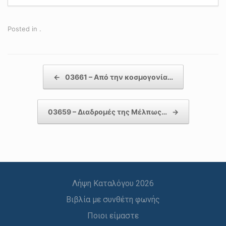
Posted in .
Post navigation
←
03661 – Από την κοσμογονία…
03659 – Διαδρομές της Μέλπως…
→
Λήψη Καταλόγου 2026
Βιβλία με συνθέτη φωνής
Ποιοι είμαστε