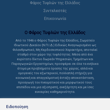
Φάρος Τυφλών της Ελλάδος
Συντελεστές
Επικοινωνία
Ο Φάρος Τυφλών της Ελλάδoς
Από το 1946 ο Φάρος Τυφλών της Ελλάδος, Σωματείο
Ιδιωτικού Δικαίου (Ν.Π.Ι.Δ.) Ειδικώς Αναγνωρισμένο ως
Φιλανθρωπικό, Μη Κερδοσκοπικού Χαρακτήρα, αποτελεί
σταθμό στον χώρο της τυφλότητας. Μέσα από ένα
ευρύτατο δίκτυο δωρεάν Υπηρεσιών, Τμημάτων και
Παραγωγικών Εργαστηρίων, προσφέρει σε όλα τα ενήλικα
άτομα με προβλήματα όρασης της χώρας, αλλά και
ομογενείς του εξωτερικού, πολλαπλή στήριξη για
κοινωνική και επαγγελματική ένταξη-αποκατάσταση,
προαγωγή του πνευματικού και μορφωτικού τους
επιπέδου και μια αξιοπρεπή, ανεξάρτητη και με ίσες
ευκαιρίες καθημερινότητα.
Ειδοποίηση