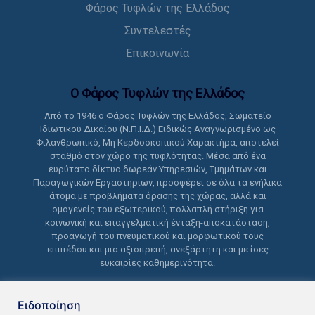
Φάρος Τυφλών της Ελλάδος
Συντελεστές
Επικοινωνία
Ο Φάρος Τυφλών της Ελλάδoς
Από το 1946 ο Φάρος Τυφλών της Ελλάδος, Σωματείο
Ιδιωτικού Δικαίου (Ν.Π.Ι.Δ.) Ειδικώς Αναγνωρισμένο ως
Φιλανθρωπικό, Μη Κερδοσκοπικού Χαρακτήρα, αποτελεί
σταθμό στον χώρο της τυφλότητας. Μέσα από ένα
ευρύτατο δίκτυο δωρεάν Υπηρεσιών, Τμημάτων και
Παραγωγικών Εργαστηρίων, προσφέρει σε όλα τα ενήλικα
άτομα με προβλήματα όρασης της χώρας, αλλά και
ομογενείς του εξωτερικού, πολλαπλή στήριξη για
κοινωνική και επαγγελματική ένταξη-αποκατάσταση,
προαγωγή του πνευματικού και μορφωτικού τους
επιπέδου και μια αξιοπρεπή, ανεξάρτητη και με ίσες
ευκαιρίες καθημερινότητα.
Ειδοποίηση