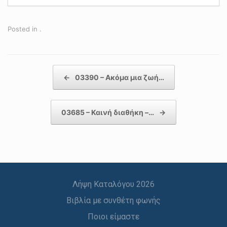
Posted in .
Post navigation
←
03390 – Ακόμα μια ζωή…
03685 – Καινή διαθήκη –…
→
Λήψη Καταλόγου 2026
Βιβλία με συνθέτη φωνής
Ποιοι είμαστε