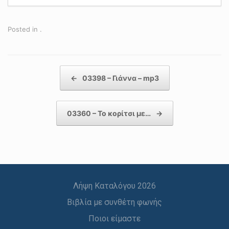
Posted in .
Post navigation
←
03398 – Γιάννα – mp3
03360 – Το κορίτσι με…
→
Λήψη Καταλόγου 2026
Βιβλία με συνθέτη φωνής
Ποιοι είμαστε