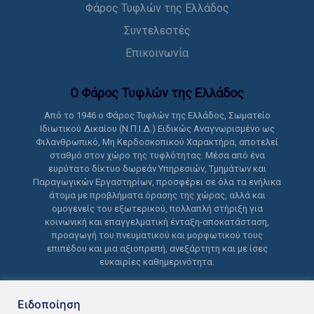
Φάρος Τυφλών της Ελλάδος
Συντελεστές
Επικοινωνία
Ο Φάρος Τυφλών της Ελλάδoς
Από το 1946 ο Φάρος Τυφλών της Ελλάδος, Σωματείο
Ιδιωτικού Δικαίου (Ν.Π.Ι.Δ.) Ειδικώς Αναγνωρισμένο ως
Φιλανθρωπικό, Μη Κερδοσκοπικού Χαρακτήρα, αποτελεί
σταθμό στον χώρο της τυφλότητας. Μέσα από ένα
ευρύτατο δίκτυο δωρεάν Υπηρεσιών, Τμημάτων και
Παραγωγικών Εργαστηρίων, προσφέρει σε όλα τα ενήλικα
άτομα με προβλήματα όρασης της χώρας, αλλά και
ομογενείς του εξωτερικού, πολλαπλή στήριξη για
κοινωνική και επαγγελματική ένταξη-αποκατάσταση,
προαγωγή του πνευματικού και μορφωτικού τους
επιπέδου και μια αξιοπρεπή, ανεξάρτητη και με ίσες
ευκαιρίες καθημερινότητα.
Ειδοποίηση