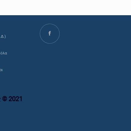
.Δ.)
ο
 όλα
αι
 © 2021