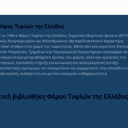
Φάρος Τυφλών της Ελλάδoς
 το 1946 ο Φάρος Τυφλών της Ελλάδος, Σωματείο Ιδιωτικού Δικαίου (Ν.Π.Ι
ικώς Αναγνωρισμένο ως Φιλανθρωπικό, Μη Κερδοσκοπικού Χαρακτήρα,
τελεί σταθμό στον χώρο της τυφλότητας. Μέσα από ένα ευρύτατο δίκτυ
εάν Υπηρεσιών, Τμημάτων και Παραγωγικών Εργαστηρίων, προσφέρει σε
ενήλικα άτομα με προβλήματα όρασης της χώρας, αλλά και ομογενείς του
τερικού, πολλαπλή στήριξη για κοινωνική και επαγγελματική ένταξη-
κατάσταση, προαγωγή του πνευματικού και μορφωτικού τους επιπέδου κ
 αξιοπρεπή, ανεξάρτητη και με ίσες ευκαιρίες καθημερινότητα.
τική βιβλιοθήκη Φάρου Τυφλών της Ελλάδoς