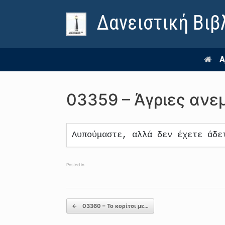
Δανειστική Βιβ
Α
03359 – Άγριες ανε
Λυπούμαστε, αλλά δεν έχετε άδε
Posted in .
Post navigation
←
03360 – Το κορίτσι με…