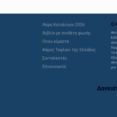
Ο 
Λήψη Καταλόγου 2026
Βιβλία με συνθέτη φωνής
Από
Ειδ
Ποιοι είμαστε
απο
δωρ
Φάρος Τυφλών της Ελλάδος
τα 
εξω
Συντελεστές
απο
Επικοινωνία
μια
Δανεισ