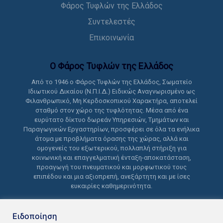
Φάρος Τυφλών της Ελλάδος
Συντελεστές
Επικοινωνία
Ο Φάρος Τυφλών της Ελλάδoς
Από το 1946 ο Φάρος Τυφλών της Ελλάδος, Σωματείο
Ιδιωτικού Δικαίου (Ν.Π.Ι.Δ.) Ειδικώς Αναγνωρισμένο ως
Φιλανθρωπικό, Μη Κερδοσκοπικού Χαρακτήρα, αποτελεί
σταθμό στον χώρο της τυφλότητας. Μέσα από ένα
ευρύτατο δίκτυο δωρεάν Υπηρεσιών, Τμημάτων και
Παραγωγικών Εργαστηρίων, προσφέρει σε όλα τα ενήλικα
άτομα με προβλήματα όρασης της χώρας, αλλά και
ομογενείς του εξωτερικού, πολλαπλή στήριξη για
κοινωνική και επαγγελματική ένταξη-αποκατάσταση,
προαγωγή του πνευματικού και μορφωτικού τους
επιπέδου και μια αξιοπρεπή, ανεξάρτητη και με ίσες
ευκαιρίες καθημερινότητα.
Ειδοποίηση