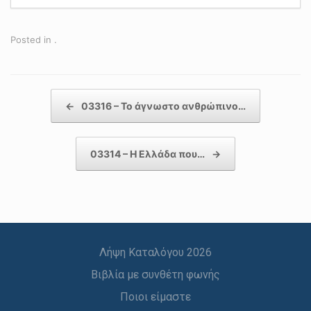
Posted in .
Post navigation
←
03316 – Το άγνωστο ανθρώπινο…
03314 – Η Ελλάδα που…
→
Λήψη Καταλόγου 2026
Βιβλία με συνθέτη φωνής
Ποιοι είμαστε