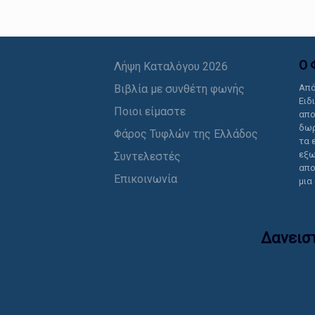
Ο 
Λήψη Καταλόγου 2026
Βιβλία με συνθέτη φωνής
Από
Ειδ
Ποιοι είμαστε
απο
δωρ
Φάρος Τυφλών της Ελλάδος
τα 
εξω
Συντελεστές
απο
Επικοινωνία
μια
Δανεισ