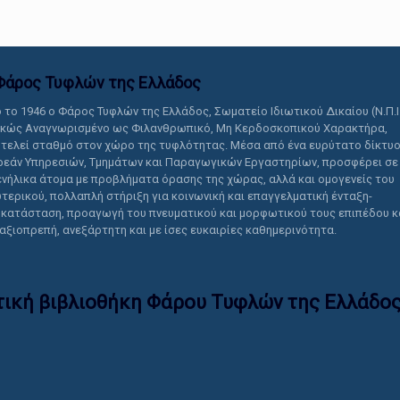
Φάρος Τυφλών της Ελλάδoς
 το 1946 ο Φάρος Τυφλών της Ελλάδος, Σωματείο Ιδιωτικού Δικαίου (Ν.Π.Ι
ικώς Αναγνωρισμένο ως Φιλανθρωπικό, Μη Κερδοσκοπικού Χαρακτήρα,
τελεί σταθμό στον χώρο της τυφλότητας. Μέσα από ένα ευρύτατο δίκτυ
εάν Υπηρεσιών, Τμημάτων και Παραγωγικών Εργαστηρίων, προσφέρει σε
ενήλικα άτομα με προβλήματα όρασης της χώρας, αλλά και ομογενείς του
τερικού, πολλαπλή στήριξη για κοινωνική και επαγγελματική ένταξη-
κατάσταση, προαγωγή του πνευματικού και μορφωτικού τους επιπέδου κ
 αξιοπρεπή, ανεξάρτητη και με ίσες ευκαιρίες καθημερινότητα.
τική βιβλιοθήκη Φάρου Τυφλών της Ελλάδoς