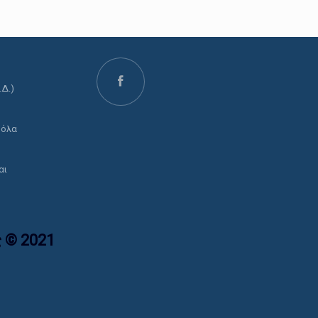
.Δ.)
ο
 όλα
αι
 © 2021