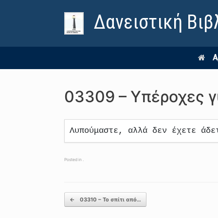
Δανειστική Βιβ
Α
03309 – Υπέροχες γ
Λυπούμαστε, αλλά δεν έχετε άδε
Posted in .
Post navigation
←
03310 – Το σπίτι από…