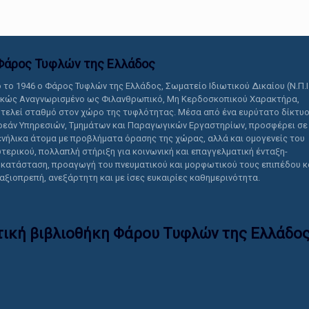
Φάρος Τυφλών της Ελλάδoς
 το 1946 ο Φάρος Τυφλών της Ελλάδος, Σωματείο Ιδιωτικού Δικαίου (Ν.Π.Ι
ικώς Αναγνωρισμένο ως Φιλανθρωπικό, Μη Κερδοσκοπικού Χαρακτήρα,
τελεί σταθμό στον χώρο της τυφλότητας. Μέσα από ένα ευρύτατο δίκτυ
εάν Υπηρεσιών, Τμημάτων και Παραγωγικών Εργαστηρίων, προσφέρει σε
ενήλικα άτομα με προβλήματα όρασης της χώρας, αλλά και ομογενείς του
τερικού, πολλαπλή στήριξη για κοινωνική και επαγγελματική ένταξη-
κατάσταση, προαγωγή του πνευματικού και μορφωτικού τους επιπέδου κ
 αξιοπρεπή, ανεξάρτητη και με ίσες ευκαιρίες καθημερινότητα.
τική βιβλιοθήκη Φάρου Τυφλών της Ελλάδoς