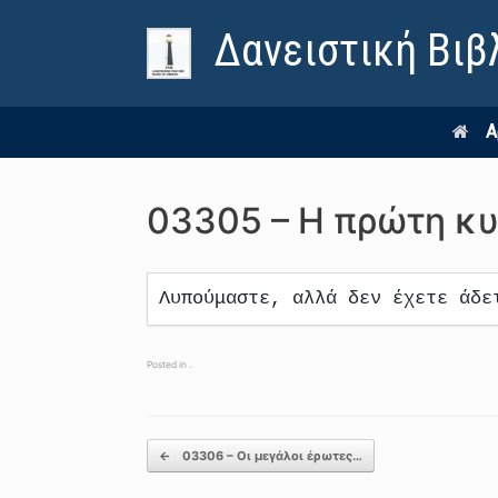
Δανειστική Βιβ
Α
03305 – Η πρώτη κυ
Λυπούμαστε, αλλά δεν έχετε άδε
Posted in .
Post navigation
←
03306 – Οι μεγάλοι έρωτες…