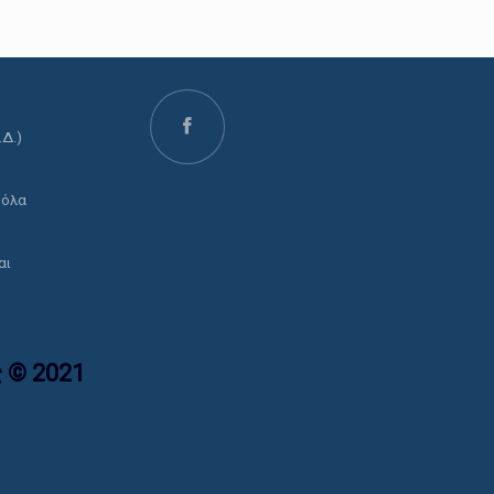
.Δ.)
ο
 όλα
αι
 © 2021