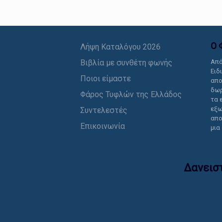
Ο 
Λήψη Καταλόγου 2026
Βιβλία με συνθέτη φωνής
Από
Ειδ
Ποιοι είμαστε
απο
δωρ
Φάρος Τυφλών της Ελλάδος
τα 
εξω
Συντελεστές
απο
Επικοινωνία
μια
Δανεισ