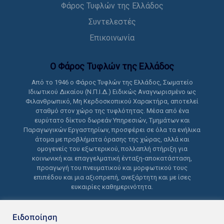
Φάρος Τυφλών της Ελλάδος
Συντελεστές
Επικοινωνία
Ο Φάρος Τυφλών της Ελλάδoς
Από το 1946 ο Φάρος Τυφλών της Ελλάδος, Σωματείο
Ιδιωτικού Δικαίου (Ν.Π.Ι.Δ.) Ειδικώς Αναγνωρισμένο ως
Φιλανθρωπικό, Μη Κερδοσκοπικού Χαρακτήρα, αποτελεί
σταθμό στον χώρο της τυφλότητας. Μέσα από ένα
ευρύτατο δίκτυο δωρεάν Υπηρεσιών, Τμημάτων και
Παραγωγικών Εργαστηρίων, προσφέρει σε όλα τα ενήλικα
άτομα με προβλήματα όρασης της χώρας, αλλά και
ομογενείς του εξωτερικού, πολλαπλή στήριξη για
κοινωνική και επαγγελματική ένταξη-αποκατάσταση,
προαγωγή του πνευματικού και μορφωτικού τους
επιπέδου και μια αξιοπρεπή, ανεξάρτητη και με ίσες
ευκαιρίες καθημερινότητα.
Ειδοποίηση