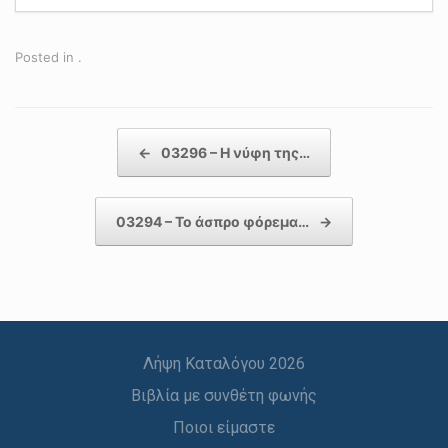
Posted in .
Post navigation
←
03296 – Η νύφη της…
03294 – Το άσπρο φόρεμα…
→
Λήψη Καταλόγου 2026
Βιβλία με συνθέτη φωνής
Ποιοι είμαστε